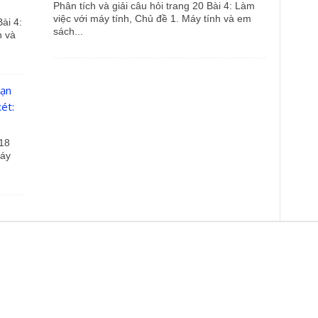
Phân tích và giải câu hỏi trang 20 Bài 4: Làm
việc với máy tính, Chủ đề 1. Máy tính và em
ài 4:
sách...
h và
bạn
ét:
 18
Máy