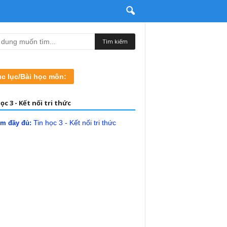
c lục/Bài học môn:
ọc 3 - Kết nối tri thức
Tin học 3 - Kết nối tri thức
m đầy đủ: