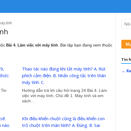
máy tính
ính
Mụ
huộc
. Bài tập bạn đang xem thuộc
Bài 4. Làm việc với máy tính
Tin h
19,
Thao tác nào đúng khi tắt máy tính? A. Rút
→ Xe
thức:
phích cắm điện. B. Nhấn công tắc trên thân
máy tính. C.
 Tin
Hướng dẫn trả lời câu hỏi trang 24 Bài 4: Làm
việc với máy tính, Chủ đề 1. Máy tính và em
sách...
 sẽ
Khi điều khiển chuột cũng là điều khiển con
h nào
trỏ chuột trên màn hình? A. Đúng. B. Sai.