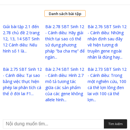
Danh sách bài tập
Giải bài tập 2.1 đến
Bài 2.78 SBT Sinh 12
Bài 2.76 SBT Sinh 12
2.78 chủ đề 2 trang
- Cánh diều: Hãy giải
- Cánh diều: Những
12, 13, 14 SBT Sinh
thích tại sao có thể
nhận định sau đây
12 Cánh diều: Nếu
sử dụng phương
về hiện tượng di
hình số 1 là...
pháp "ba cha mẹ” để
truyền gene ngoài
ngăn...
nhân là đúng hay...
Bài 2.75 SBT Sinh 12
Bài 2.74 SBT Sinh 12
Bài 2.73 SBT Sinh 12
- Cánh diều: Tại sao
- Cánh diều: Hình 2.7
- Cánh diều: Trong
bằng việc thực hiện
mô tả tương tác
một nghiên cứu, 100
phép lai phân tích cá
giữa các sản phẩm
cá thê lợn lông đen
thể ở đời lai F1...
của các gene không
lai với 100 cá thế
allele hình...
lợn...