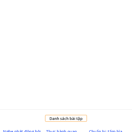
Danh sách bài tập
Nghe phát động hội
Thực hành quan
Chuẩn bị: tấm bìa