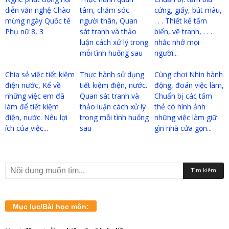
diễn văn nghệ Chào
tâm, chăm sóc
cứng, giấy, bút màu,
mừng ngày Quốc tế
người thân, Quan
. . . Thiết kế tấm
Phụ nữ 8, 3
sát tranh và thảo
biển, vẽ tranh, . . .
luận cách xử lý trong
nhắc nhở mọi
mỗi tình huống sau
người...
Chia sẻ việc tiết kiệm
Thực hành sử dụng
Cùng chơi Nhìn hành
điện nước, Kể về
tiết kiệm điện, nước.
động, đoán việc làm,
những việc em đã
Quan sát tranh và
Chuẩn bị các tấm
làm để tiết kiệm
thảo luận cách xử lý
thẻ có hình ảnh
điện, nước. Nêu lợi
trong mỗi tình huống
những việc làm giữ
ích của việc...
sau
gìn nhà cửa gọn...
Mục lục/Bài học môn: