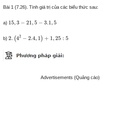
Bài 1 (7.26). Tính giá trị của các biểu thức sau:
15
,
3
−
21
,
5
−
3.1
,
5
15
,
3
−
21
,
5
−
3.1
,
5
a)
2.
(
4
2
−
2.4
,
1
)
+
1
,
25
:
5
2
2.
4
−
2.4
,
1
+
1
,
25
:
5
(
)
b)
Advertisements (Quảng cáo)