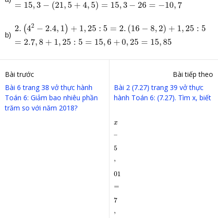
=
15
,
3
−
(
21
,
5
+
4
,
5
)
=
15
,
3
−
26
=
−
10
,
7
2.
(
4
2
−
2.4
,
1
)
+
1
,
25
:
5
=
2.
(
16
−
8
,
2
)
+
1
,
25
:
5
=
2.7
,
8
+
1
,
25
:
2
2.
4
−
2.4
,
1
+
1
,
25
:
5
=
2.
(
16
−
8
,
2
)
+
1
,
25
:
5
(
)
b)
=
2.7
,
8
+
1
,
25
:
5
=
15
,
6
+
0
,
25
=
15
,
85
Bài trước
Bài tiếp theo
Bài 6 trang 38 vở thực hành
Bài 2 (7.27) trang 39 vở thực
Toán 6: Giảm bao nhiêu phần
hành Toán 6: (7.27). Tìm x, biết
trăm so với năm 2018?
x
–
5
,
01
=
7
,
02
–
2.
1
,
5
x
–
5
,
01
=
7
,