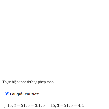
Thực hiện theo thứ tự phép toán.
15
,
3
−
21
,
5
−
3.1
,
5
=
15
,
3
−
21
,
5
−
4
,
5
=
15
,
3
−
(
21
,
5
+
4
,
5
)
=
1
15
,
3
−
21
,
5
−
3.1
,
5
=
15
,
3
−
21
,
5
−
4
,
5
a)