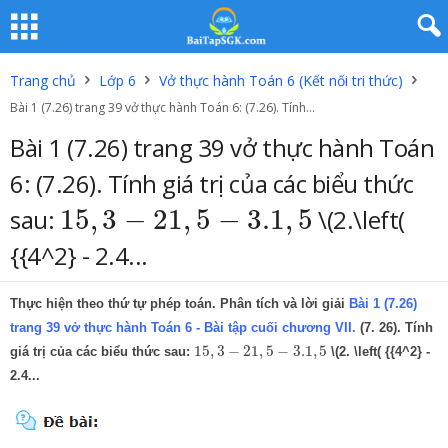
Trang chủ
Lớp 6
Vở thực hành Toán 6 (Kết nối tri thức)
Bài 1 (7.26) trang 39 vở thực hành Toán 6: (7.26). Tính...
Bài 1 (7.26) trang 39 vở thực hành Toán
6: (7.26). Tính giá trị của các biểu thức
15
,
3
−
21
,
5
−
3.
1
,
5
sau:
15
,
3
−
21
,
5
−
3.
1
,
5
\(2.\left(
{{4^2} - 2.4...
Thực hiện theo thứ tự phép toán. Phân tích và lời giải
Bài 1 (7.26)
trang 39 vở thực hành Toán 6 - Bài tập cuối chương VII.
(7. 26). Tính
15
,
3
−
21
,
5
−
3.
1
,
5
15
,
3
−
21
,
5
−
3.
1
,
5
giá trị của các biểu thức sau:
\(2. \left( {{4^2} -
2.4...