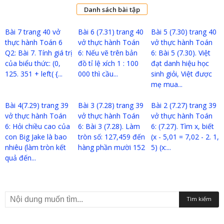
Danh sách bài tập
Bài 7 trang 40 vở
Bài 6 (7.31) trang 40
Bài 5 (7.30) trang 40
thực hành Toán 6
vở thực hành Toán
vở thực hành Toán
Q2: Bài 7. Tính giá trị
6: Nếu vẽ trên bản
6: Bài 5 (7.30). Việt
của biểu thức: (0,
đồ tỉ lệ xích 1 : 100
đạt danh hiệu học
125. 351 + left( {...
000 thì cầu...
sinh giỏi, Việt được
mẹ mua...
Bài 4(7.29) trang 39
Bài 3 (7.28) trang 39
Bài 2 (7.27) trang 39
vở thực hành Toán
vở thực hành Toán
vở thực hành Toán
6: Hỏi chiều cao của
6: Bài 3 (7.28). Làm
6: (7.27). Tìm x, biết
con Big Jake là bao
tròn số: 127,459 đến
(x - 5,01 = 7,02 - 2. 1,
nhiêu (làm tròn kết
hàng phần mười 152
5) (x:...
quả đến...