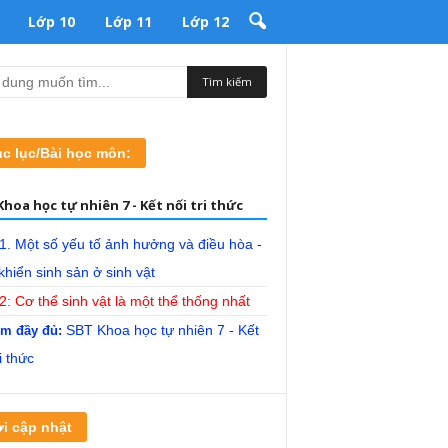
Lớp 10
Lớp 11
Lớp 12
c lục/Bài học môn:
hoa học tự nhiên 7 - Kết nối tri thức
1. Một số yếu tố ảnh hưởng và điều hòa -
khiển sinh sản ở sinh vật
2: Cơ thể sinh vật là một thể thống nhất
SBT Khoa học tự nhiên 7 - Kết
m đầy đủ:
i thức
i cập nhật