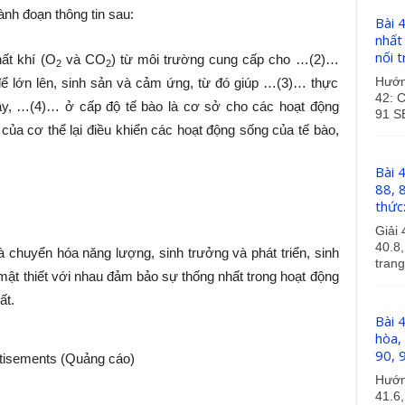
nh đoạn thông tin sau:
Bài 4
nhất
nối t
ất khí (O
và CO
) từ môi trường cung cấp cho …(2)…
2
2
Hướng
 để lớn lên, sinh sản và cảm ứng, từ đó giúp …(3)… thực
42: C
y, …(4)… ở cấp độ tế bào là cơ sở cho các hoạt động
91 S
của cơ thể lại điều khiển các hoạt động sống của tế bào,
Bài 4
88, 
thức:
Giải 
40.8,
à chuyển hóa năng lượng, sinh trưởng và phát triển, sinh
trang
mật thiết với nhau đảm bảo sự thống nhất trong hoạt động
ất.
Bài 
hòa, 
90, 
tisements (Quảng cáo)
Hướng
41.6,