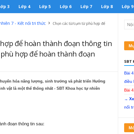
Lớp 3
Lớp 4
Lớp 5
Lớp 6
Lớp 7
Lớp 8
Lớp 9
iên 7 - Kết nối tri thức
Chọn các từ/cụm từ phù hợp để
 hợp để hoàn thành đoạn thông tin
Mụ
ừ phù hợp để hoàn thành đoạn
SBT K
Bài 4
chuyển hóa năng lượng, sinh trưởng và phát triển Hướng
điều 
sinh vật là một thể thống nhất - SBT Khoa học tự nhiên
Bài 4
→ Xe
nối tr
nh đoạn thông tin sau:
Mớ