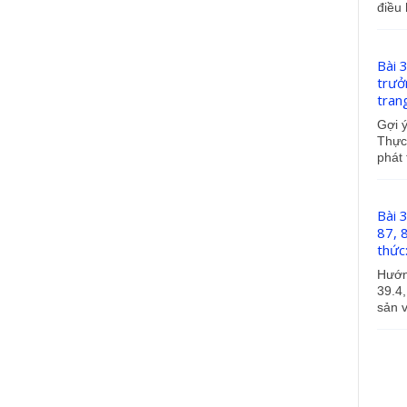
điều 
Bài 
trưở
tran
Gợi ý
Thực
phát 
Bài 3
87, 
thức:
Hướng
39.4,
sản v