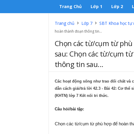
Trang Chủ
Lớp 1
Lớp 2
Trang chủ
Lớp 7
SBT Khoa học tự nh
hoàn thành đoạn thông tin...
Chọn các từ/cụm từ phù
sau: Chọn các từ/cụm t
thông tin sau...
Các hoạt động sống như trao đổi chất và 
dẫn cách giải/trả lời
42.3
- Bài 42: Cơ thể 
(KHTN) lớp 7 Kết nối tri thức.
Câu hỏi/bài tập:
Chọn các từ/cụm từ phù hợp để hoàn thà