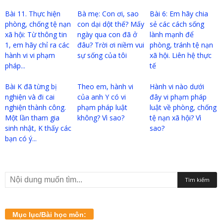
Bài 11. Thực hiện
Bà mẹ: Con ơi, sao
Bài 6: Em hãy chia
phòng, chống tệ nạn
con dại dột thế? Mấy
sẻ các cách sống
xã hội: Từ thông tin
ngày qua con đã ở
lành mạnh để
1, em hãy chỉ ra các
đâu? Trời ơi niềm vui
phòng, tránh tệ nạn
hành vi vi phạm
sự sống của tôi
xã hội. Liên hệ thực
pháp...
tế
Bài K đã từng bị
Theo em, hành vi
Hành vi nào dưới
nghiện và đi cai
của anh Y có vi
đây vi phạm pháp
nghiện thành công.
phạm pháp luật
luật về phòng, chống
Một lần tham gia
không? Vì sao?
tệ nạn xã hội? Vì
sinh nhật, K thấy các
sao?
bạn có ý...
Mục lục/Bài học môn: