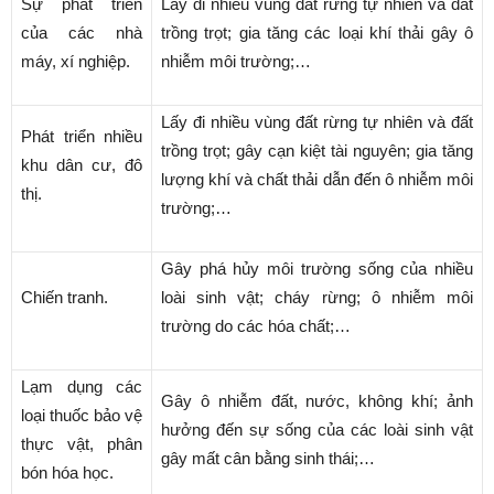
Sự phát triển
Lấy đi nhiều vùng đất rừng tự nhiên và đất
của các nhà
trồng trọt; gia tăng các loại khí thải gây ô
máy, xí nghiệp.
nhiễm môi trường;…
Lấy đi nhiều vùng đất rừng tự nhiên và đất
Phát triển nhiều
trồng trọt; gây cạn kiệt tài nguyên; gia tăng
khu dân cư, đô
lượng khí và chất thải dẫn đến ô nhiễm môi
thị.
trường;…
Gây phá hủy môi trường sống của nhiều
Chiến tranh.
loài sinh vật; cháy rừng; ô nhiễm môi
trường do các hóa chất;…
Lạm dụng các
Gây ô nhiễm đất, nước, không khí; ảnh
loại thuốc bảo vệ
hưởng đến sự sống của các loài sinh vật
thực vật, phân
gây mất cân bằng sinh thái;…
bón hóa học.