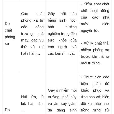
- Kiểm soát chặt
chẽ hoạt động
Các chất
Gây mất cân
của các nhà
phóng xạ từ
bằng sinh học;
Do
máy điện
các công
ảnh hưởng
chất
nguyên tử.
trường, nhà
nghiêm trọng đến
phóng
máy, các vụ
sức khỏe của
- Xử lý chất thải
xạ
thử vũ khí
con người và
nhiễm phóng xạ
hạt nhân,…
các loài sinh vật.
trước khi thải ra
môi trường.
- Thực hiện các
biện pháp để
Gây ô nhiễm môi
khắc phục và
Núi lửa, lũ
trường, phá hủy
ứng phó với biến
lụt, hạn hán,
và làm suy giảm
đổi khí hậu như
Do
…
đa dạng sinh
trồng rừng, sử