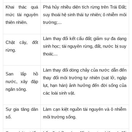
Khai thác quá
Phá hủy nhiều diện tích rừng trên Trái Đất;
mức tài nguyên
suy thoái hệ sinh thái tự nhiên; ô nhiễm môi
thiên nhiên.
trường;…
Làm thay đổi kết cấu đất; giảm sự đa dạng
Chặt cây, đốt
sinh học; tài nguyên rừng, đất, nước bị suy
rừng.
thoái;…
Làm thay đổi dòng chảy của nước dẫn đến
San lấp hồ
thay đổi môi trường tự nhiên (sạt lở, ngập
nước, xây đập
lụt, hạn hán) ảnh hưởng đến đời sống của
ngăn sông.
các loài sinh vật.
Sự gia tăng dân
Làm cạn kiệt nguồn tài nguyên và ô nhiễm
số.
môi trường sống.