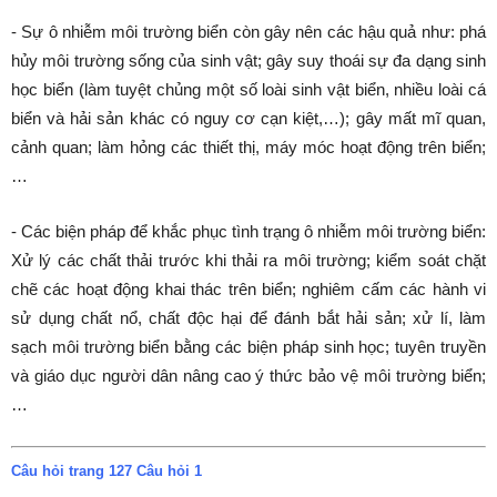
- Sự ô nhiễm môi trường biển còn gây nên các hậu quả như: phá
hủy môi trường sống của sinh vật; gây suy thoái sự đa dạng sinh
học biển (làm tuyệt chủng một số loài sinh vật biển, nhiều loài cá
biển và hải sản khác có nguy cơ cạn kiệt,…); gây mất mĩ quan,
cảnh quan; làm hỏng các thiết thị, máy móc hoạt động trên biển;
…
- Các biện pháp để khắc phục tình trạng ô nhiễm môi trường biển:
Xử lý các chất thải trước khi thải ra môi trường; kiểm soát chặt
chẽ các hoạt động khai thác trên biển; nghiêm cấm các hành vi
sử dụng chất nổ, chất độc hại để đánh bắt hải sản; xử lí, làm
sạch môi trường biển bằng các biện pháp sinh học; tuyên truyền
và giáo dục người dân nâng cao ý thức bảo vệ môi trường biển;
…
Câu hỏi trang 127 Câu hỏi 1