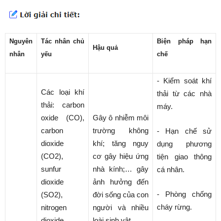
Nguyên
Tác nhân
chủ
Biện pháp hạn
Hậu quả
nhân
yếu
chế
- Kiểm soát khí
Các loại khí
thải từ các nhà
thải: carbon
máy.
oxide (CO),
Gây ô nhiễm môi
carbon
trường không
- Hạn chế sử
dioxide
khí; tăng nguy
dụng phương
(CO2),
cơ gây hiệu ứng
tiện giao thông
sunfur
nhà kính;… gây
cá nhân.
dioxide
ảnh hưởng đến
- Phòng chống
(SO2),
đời sống của con
cháy rừng.
nitrogen
người và nhiều
dioxide
loài sinh vật.