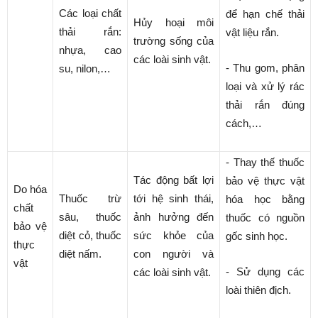
Các loại chất
để hạn chế thải
Hủy hoại môi
thải rắn:
vật liệu rắn.
trường sống của
nhựa, cao
các loài sinh vật.
- Thu gom, phân
su, nilon,…
loại và xử lý rác
thải rắn đúng
cách,…
- Thay thế thuốc
Tác động bất lợi
bảo vệ thực vật
Do hóa
Thuốc trừ
tới hệ sinh thái,
hóa học bằng
chất
sâu, thuốc
ảnh hưởng đến
thuốc có nguồn
bảo vệ
diệt cỏ, thuốc
sức khỏe của
gốc sinh học.
thực
diệt nấm.
con người và
vật
- Sử dụng các
các loài sinh vật.
loài thiên địch.