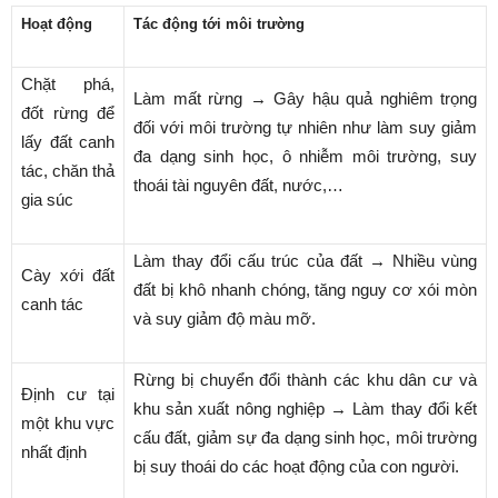
Hoạt động
Tác động tới môi trường
Chặt phá,
Làm mất rừng → Gây hậu quả nghiêm trọng
đốt rừng để
đối với môi trường tự nhiên như làm suy giảm
lấy đất canh
đa dạng sinh học, ô nhiễm môi trường, suy
tác, chăn thả
thoái tài nguyên đất, nước,…
gia súc
Làm thay đổi cấu trúc của đất → Nhiều vùng
Cày xới đất
đất bị khô nhanh chóng, tăng nguy cơ xói mòn
canh tác
và suy giảm độ màu mỡ.
Rừng bị chuyển đổi thành các khu dân cư và
Định cư tại
khu sản xuất nông nghiệp → Làm thay đổi kết
một khu vực
cấu đất, giảm sự đa dạng sinh học, môi trường
nhất định
bị suy thoái do các hoạt động của con người.