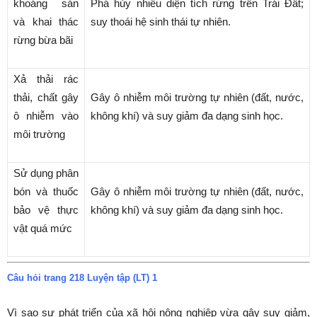
khoáng sản
Phá hủy nhiều diện tích rừng trên Trái Đất;
và khai thác
suy thoái hệ sinh thái tự nhiên.
rừng bừa bãi
Xả thải rác
thải, chất gây
Gây ô nhiễm môi trường tự nhiên (đất, nước,
ô nhiễm vào
không khí) và suy giảm đa dạng sinh học.
môi trường
Sử dụng phân
bón và thuốc
Gây ô nhiễm môi trường tự nhiên (đất, nước,
bảo vệ thực
không khí) và suy giảm đa dạng sinh học.
vật quá mức
Câu hỏi trang 218 Luyện tập (LT) 1
Vì sao sự phát triển của xã hội nông nghiệp vừa gây suy giảm,