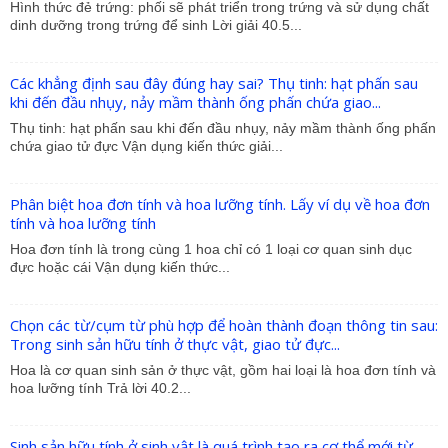
Hình thức đẻ trứng: phối sẽ phát triển trong trứng và sử dụng chất
dinh dưỡng trong trứng để sinh Lời giải 40.5...
Các khẳng định sau đây đúng hay sai? Thụ tinh: hạt phấn sau
khi đến đầu nhụy, nảy mầm thành ống phấn chứa giao...
Thụ tinh: hạt phấn sau khi đến đầu nhụy, nảy mầm thành ống phấn
chứa giao tử đực Vận dụng kiến thức giải...
Phân biệt hoa đơn tính và hoa lưỡng tính. Lấy ví dụ về hoa đơn
tính và hoa lưỡng tính
Hoa đơn tính là trong cùng 1 hoa chỉ có 1 loại cơ quan sinh dục
đực hoặc cái Vận dụng kiến thức...
Chọn các từ/cụm từ phù hợp để hoàn thành đoạn thông tin sau:
Trong sinh sản hữu tính ở thực vật, giao tử đực...
Hoa là cơ quan sinh sản ở thực vật, gồm hai loại là hoa đơn tính và
hoa lưỡng tính Trả lời 40.2...
Sinh sản hữu tính ở sinh vật là quá trình tạo ra cơ thể mới từ