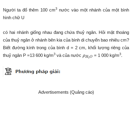
3
Người ta đổ thêm 100 cm
nước vào một nhánh của một bình
hình chữ U
có hai nhánh giống nhau đang chứa thuỷ ngân. Hỏi mặt thoáng
của thuỷ ngân ở nhánh bên kia của bình di chuyển bao nhiêu cm?
Biết đường kính trong của bình d = 2 cm, khối lượng riêng của
ρ
H
2
O
3
3
thuỷ ngân P =13 600 kg/m
và của nước
= 1 000 kg/m
.
ρ
H
O
2
Advertisements (Quảng cáo)