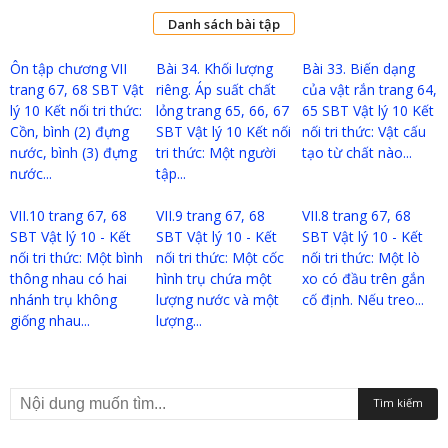
Danh sách bài tập
Ôn tập chương VII
Bài 34. Khối lượng
Bài 33. Biến dạng
trang 67, 68 SBT Vật
riêng. Áp suất chất
của vật rắn trang 64,
lý 10 Kết nối tri thức:
lỏng trang 65, 66, 67
65 SBT Vật lý 10 Kết
Cồn, bình (2) đựng
SBT Vật lý 10 Kết nối
nối tri thức: Vật cấu
nước, bình (3) đựng
tri thức: Một người
tạo từ chất nào...
nước...
tập...
VII.10 trang 67, 68
VII.9 trang 67, 68
VII.8 trang 67, 68
SBT Vật lý 10 - Kết
SBT Vật lý 10 - Kết
SBT Vật lý 10 - Kết
nối tri thức: Một bình
nối tri thức: Một cốc
nối tri thức: Một lò
thông nhau có hai
hình trụ chứa một
xo có đầu trên gắn
nhánh trụ không
lượng nước và một
cố định. Nếu treo...
giống nhau...
lượng...