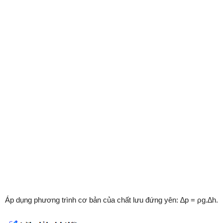
Áp dụng phương trình cơ bản của chất lưu đứng yên: ∆p = ρg.∆h.