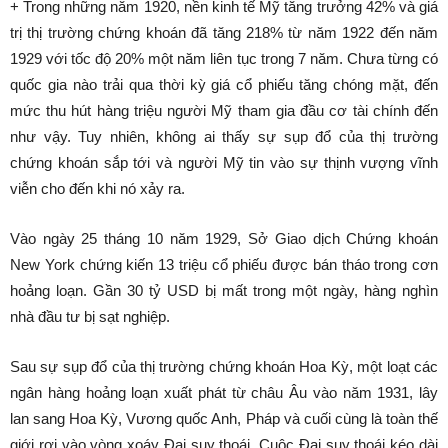
+ Trong những năm 1920, nền kinh tế Mỹ tăng trưởng 42% và giá
trị thị trường chứng khoán đã tăng 218% từ năm 1922 đến năm
1929 với tốc độ 20% một năm liên tục trong 7 năm. Chưa từng có
quốc gia nào trải qua thời kỳ giá cổ phiếu tăng chóng mặt, đến
mức thu hút hàng triệu người Mỹ tham gia đầu cơ tài chính đến
như vậy. Tuy nhiên, không ai thấy sự sụp đổ của thị trường
chứng khoán sắp tới và người Mỹ tin vào sự thịnh vượng vĩnh
viễn cho đến khi nó xảy ra.
Vào ngày 25 tháng 10 năm 1929, Sở Giao dịch Chứng khoán
New York chứng kiến 13 triệu cổ phiếu được bán tháo trong cơn
hoảng loạn. Gần 30 tỷ USD bị mất trong một ngày, hàng nghìn
nhà đầu tư bị sạt nghiệp.
Sau sự sụp đổ của thị trường chứng khoán Hoa Kỳ, một loạt các
ngân hàng hoảng loạn xuất phát từ châu Âu vào năm 1931, lây
lan sang Hoa Kỳ, Vương quốc Anh, Pháp và cuối cùng là toàn thế
giới rơi vào vòng xoáy Đại suy thoái. Cuộc Đại suy thoái kéo dài