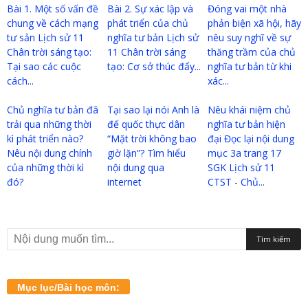
Bài 1. Một số vấn đề
Bài 2. Sự xác lập và
Đóng vai một nhà
chung về cách mạng
phát triển của chủ
phản biện xã hội, hãy
tư sản Lịch sử 11
nghĩa tư bản Lịch sử
nêu suy nghĩ về sự
Chân trời sáng tạo:
11 Chân trời sáng
thăng trầm của chủ
Tại sao các cuộc
tạo: Cơ sở thúc đẩy...
nghĩa tư bản từ khi
cách...
xác...
Chủ nghĩa tư bản đã
Tại sao lại nói Anh là
Nêu khái niệm chủ
trải qua những thời
đế quốc thực dân
nghĩa tư bản hiện
kì phát triển nào?
“Mặt trời không bao
đại Đọc lại nội dung
Nêu nội dung chính
giờ lặn”? Tìm hiểu
mục 3a trang 17
của những thời kì
nội dung qua
SGK Lịch sử 11
đó?
internet
CTST - Chủ...
Mục lục/Bài học môn: