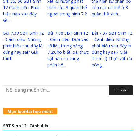
54, 55, 56 SBT Sinh
xét xu hướng phát
thể hiện sự phân bố
12 Cánh diều: Phát
triển của 3 quần thể
của các cá thể ở 3
biểu nào sau đây
người trong hình 7.2
quần thể sinh...
về...
Bài 7.39 SBT Sinh 12
Bài 7.38 SBT Sinh 12
Bài 7.37 SBT Sinh 12
- Cánh diều: Những
- Cánh diều: Dựa vào
- Cánh diều: Những
phát biểu sau đây là
số liệu trong bảng
phát biểu sau đây là
đúng hay sai? Giải
7.2:Cho biết loài thực
đúng hay sai? Giải
thích
vật nào có vùng
thích. a) Thực vật ưa
phân bố...
bóng...
Mục lục/Bài học môn:
SBT Sinh 12 - Cánh diều