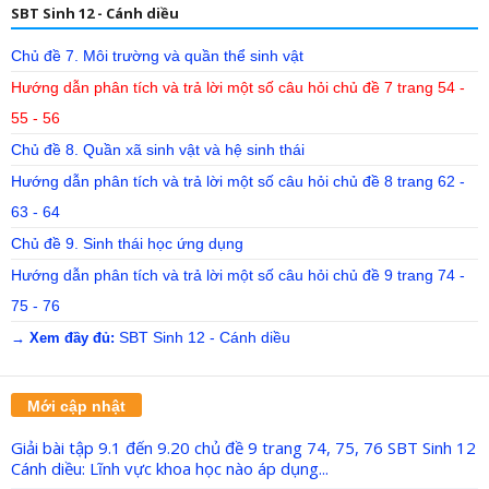
SBT Sinh 12 - Cánh diều
Chủ đề 7. Môi trường và quần thể sinh vật
Hướng dẫn phân tích và trả lời một số câu hỏi chủ đề 7 trang 54 -
55 - 56
Chủ đề 8. Quần xã sinh vật và hệ sinh thái
Hướng dẫn phân tích và trả lời một số câu hỏi chủ đề 8 trang 62 -
63 - 64
Chủ đề 9. Sinh thái học ứng dụng
Hướng dẫn phân tích và trả lời một số câu hỏi chủ đề 9 trang 74 -
75 - 76
SBT Sinh 12 - Cánh diều
→ Xem đầy đủ:
Mới cập nhật
Giải bài tập 9.1 đến 9.20 chủ đề 9 trang 74, 75, 76 SBT Sinh 12
Cánh diều: Lĩnh vực khoa học nào áp dụng...