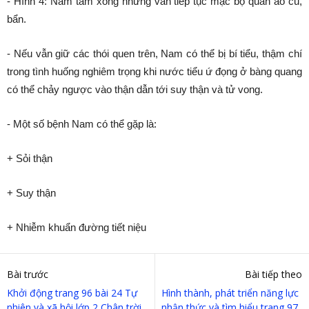
- Hình 4: Nam tắm xong nhưng vẫn tiếp tục mặc bộ quần áo cũ,
bẩn.
- Nếu vẫn giữ các thói quen trên, Nam có thể bị bí tiểu, thậm chí
trong tình huống nghiêm trọng khi nước tiểu ứ đọng ở bàng quang
có thể chảy ngược vào thận dẫn tới suy thận và tử vong.
- Một số bệnh Nam có thể gặp là:
+ Sỏi thận
+ Suy thận
+ Nhiễm khuẩn đường tiết niệu
Bài trước
Bài tiếp theo
Khởi động trang 96 bài 24 Tự
Hình thành, phát triển năng lực
nhiên và xã hội lớp 2 Chân trời
nhận thức và tìm hiểu trang 97