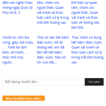
diễn văn nghệ Chào
tâm, chăm sóc
thể hiện sự quan
mừng ngày Quốc tế
người thân, Quan
tâm, chăm sóc
Phụ nữ 8, 3
sát tranh và thảo
người thân, Quan
luận cách xử lý trong
sát tranh và thảo
mỗi tình huống sau
luận về những việc
làm thể...
Chuẩn bị: tấm bìa
Chia sẻ việc tiết kiệm
Thực hành sử dụng
cứng, giấy, bút màu,
điện nước, Kể về
tiết kiệm điện, nước.
. . . Thiết kế tấm
những việc em đã
Quan sát tranh và
biển, vẽ tranh, . . .
làm để tiết kiệm
thảo luận cách xử lý
nhắc nhở mọi
điện, nước. Nêu lợi
trong mỗi tình huống
người...
ích của việc...
sau
Mục lục/Bài học môn: