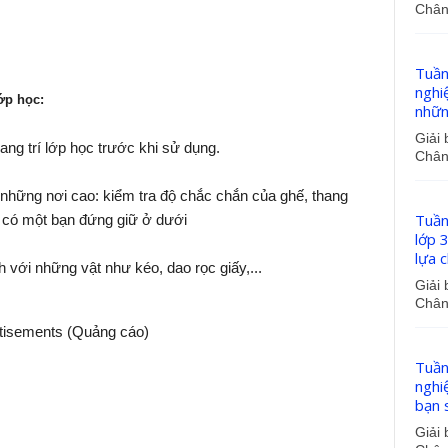
Chân 
Tuần
nghi
lớp học:
nhữn
Giải 
ang trí lớp học trước khi sử dụng.
Chân 
i những nơi cao: kiểm tra độ chắc chắn của ghế, thang
Tuần
ên có một bạn đứng giữ ở dưới
lớp 3
lựa 
 với những vật như kéo, dao rọc giấy,...
Giải 
Chân 
tisements (Quảng cáo)
Tuần
nghi
bạn s
Giải 