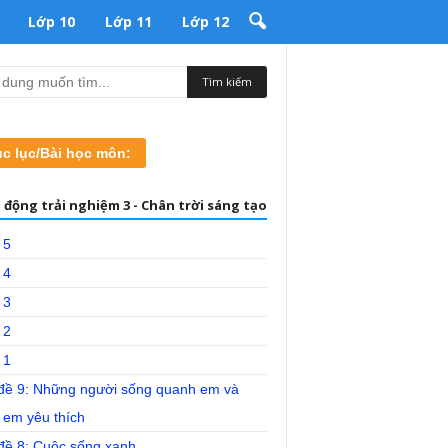
Lớp 10
Lớp 11
Lớp 12
c lục/Bài học môn:
 động trải nghiệm 3 - Chân trời sáng tạo
 5
 4
 3
 2
 1
đề 9: Những người sống quanh em và
 em yêu thích
đề 8: Cuộc sống xanh