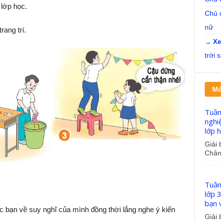
 lớp học.
Chủ đ
nữ
rang trí.
→ Xe
trời 
Mớ
Tuần
nghi
lớp h
Giải 
Chân 
Tuần
lớp 3
bạn v
ác bạn về suy nghĩ của mình đồng thời lắng nghe ý kiến
Giải 