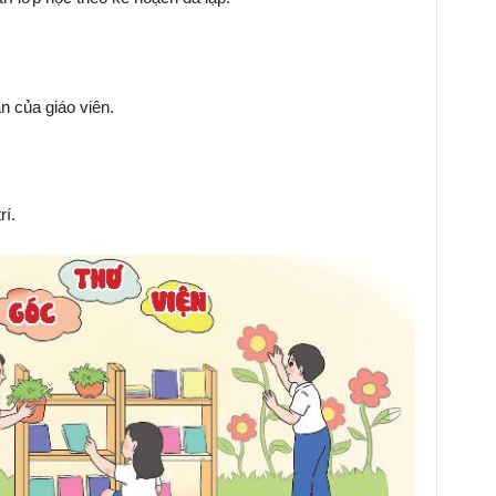
n của giáo viên.
rí.