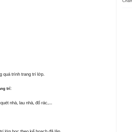
Chân 
quá trình trang trí lớp.
:
ng trí
uét nhà, lau nhà, đổ rác,...
rí lớp học theo kế hoạch đã lập.