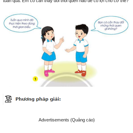
tuần qua. Em có cần thay đổi thói quen nào để có lợi cho cơ thể?
Advertisements (Quảng cáo)