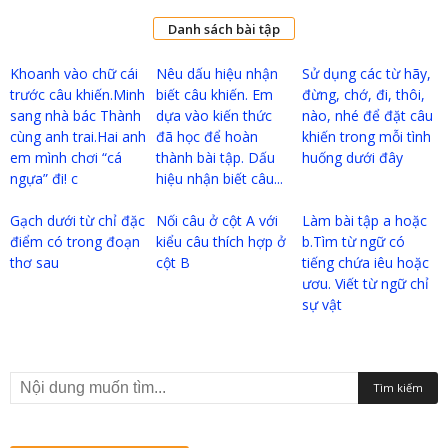
Danh sách bài tập
Khoanh vào chữ cái
Nêu dấu hiệu nhận
Sử dụng các từ hãy,
trước câu khiến.Minh
biết câu khiến. Em
đừng, chớ, đi, thôi,
sang nhà bác Thành
dựa vào kiến thức
nào, nhé để đặt câu
cùng anh trai.Hai anh
đã học để hoàn
khiến trong mỗi tình
em mình chơi “cá
thành bài tập. Dấu
huống dưới đây
ngựa” đi! c
hiệu nhận biết câu...
Gạch dưới từ chỉ đặc
Nối câu ở cột A với
Làm bài tập a hoặc
điểm có trong đoạn
kiểu câu thích hợp ở
b.Tìm từ ngữ có
thơ sau
cột B
tiếng chứa iêu hoặc
ươu. Viết từ ngữ chỉ
sự vật