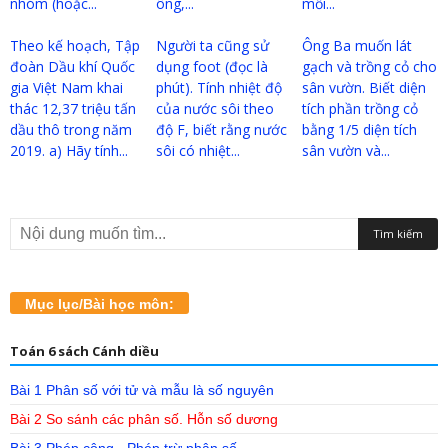
nhóm (hoặc...
ông,...
mỗi...
Theo kế hoạch, Tập
Người ta cũng sử
Ông Ba muốn lát
đoàn Dầu khí Quốc
dụng foot (đọc là
gạch và trồng cỏ cho
gia Việt Nam khai
phút). Tính nhiệt độ
sân vườn. Biết diện
thác 12,37 triệu tấn
của nước sôi theo
tích phần trồng cỏ
dầu thô trong năm
độ F, biết rằng nước
bằng 1/5 diện tích
2019. a) Hãy tính...
sôi có nhiệt...
sân vườn và...
Mục lục/Bài học môn:
Toán 6 sách Cánh diều
Bài 1 Phân số với tử và mẫu là số nguyên
Bài 2 So sánh các phân số. Hỗn số dương