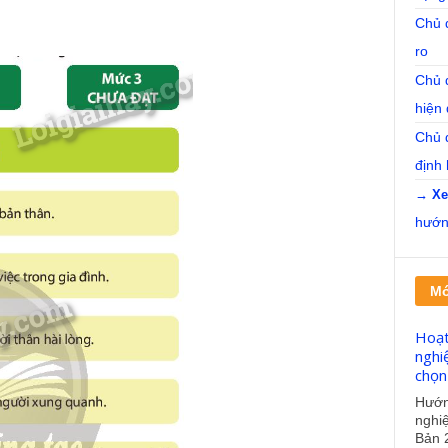
Chủ đ
ro
Chủ đ
hiện 
Chủ 
định 
→ Xe
hướng
Mớ
Hoạt
nghi
chọn
Hướng
nghi
Bản 2