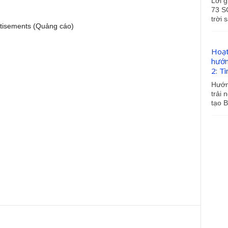
Lời g
73 S
trời 
tisements (Quảng cáo)
Hoạt
hướn
2: Tì
Hướn
trải 
tạo B