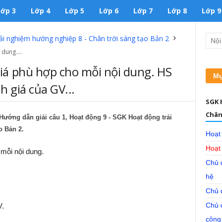
Lớp 3
Lớp 4
Lớp 5
Lớp 6
Lớp 7
Lớp 8
Lớp 9
i nghiệm hướng nghiệp 8 - Chân trời sáng tạo Bản 2
dung....
á phù hợp cho mỗi nội dung. HS
Mụ
 giá của GV...
SGK 
Chân
ướng dẫn giải câu 1, Hoạt động 9 - SGK Hoạt động trải
o Bản 2.
Hoạt
Hoạt
mỗi nội dung.
Chủ 
hệ
Chủ đ
Chủ đ
V.
cộng