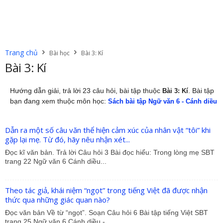
Trang chủ
Bài học
Bài 3: Kí
Bài 3: Kí
Hướng dẫn giải, trả lời 23 câu hỏi, bài tập thuộc
. Bài tập
Bài 3: Kí
bạn đang xem thuộc môn học:
Sách bài tập Ngữ văn 6 - Cánh diều
Dẫn ra một số câu văn thể hiện cảm xúc của nhân vật “tôi” khi
gặp lại mẹ. Từ đó, hãy nêu nhận xét...
Đọc kĩ văn bản. Trả lời Câu hỏi 3 Bài đọc hiểu: Trong lòng mẹ SBT
trang 22 Ngữ văn 6 Cánh diều...
Theo tác giả, khái niệm “ngọt” trong tiếng Việt đã được nhận
thức qua những giác quan nào?
Đọc văn bản Về từ “ngọt”. Soạn Câu hỏi 6 Bài tập tiếng Việt SBT
trang 25 Ngữ văn 6 Cánh diều -...