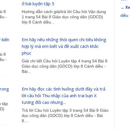
ở bài luyện tập 5
→ Xe
ài 8
Hướng dẫn cách giải/trả lời Câu hỏi Vận dụng
diều
ều -
1 trang 54 Bài 8 Giáo dục công dân (GDCD)
lớp 8 Cánh diều...
 kiến
Em hãy nêu những thói quen chi tiêu không
hợp lý mà em biết và đề xuất cách khắc
phục
ài 8
ều -
Giải chi tiết Câu hỏi Luyện tập 4 trang 54 Bài 8
Giáo dục công dân (GDCD) lớp 8 Cánh diều -
Bài...
trong
Em hãy đọc các tình huống dưới đây và trả
lời câu hỏi Thu nhập của anh trai bạn X
tương đối cao nhưng...
n tập
CD)
Trả lời Câu hỏi Luyện tập 3 trang 54 Bài 8 Giáo
dục công dân (GDCD) lớp 8 Cánh diều - Bài
8....