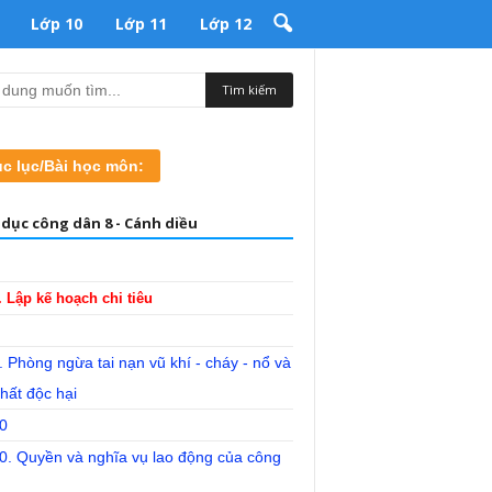
Lớp 10
Lớp 11
Lớp 12
c lục/Bài học môn:
 dục công dân 8 - Cánh diều
. Lập kế hoạch chi tiêu
. Phòng ngừa tai nạn vũ khí - cháy - nổ và
hất độc hại
0
10. Quyền và nghĩa vụ lao động của công