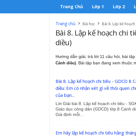
Trang Chủ
Lớp 1
Lớp 2
Trang chủ
Bài học
Bài 8. Lập kế hoạch 
Bài 8. Lập kế hoạch chi t
diều)
Hướng dẫn giải, trả lời 11 câu hỏi, bài tậ
. Bài tập bạn đang xem thuộc 
Cánh diều)
Bài 8. Lập kế hoạch chi tiêu - GDCD 8 
diều: Em có nhận xét gì về thói quen chi
của bạn...
Lời Giải bài 8. Lập kế hoạch chi tiêu - SG
Giáo dục công dân (GDCD) lớp 8 Cánh di
Giả định mỗi...
Em hãy lập kế hoạch chi tiêu hằng thán