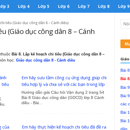
Lớp 3
Lớp 4
Lớp 5
Lớp 6
Lớp 7
Lớp 8
Lớp 9
chi tiêu (Giáo dục công dân 8 – Cánh diều)
iêu (Giáo dục công dân 8 – Cánh
Mụ
p thuộc
Bài 8. Lập kế hoạch chi tiêu (Giáo dục công dân 8 –
Giáo
môn học:
Giáo dục công dân 8 - Cánh diều
Bài 8
Cánh
Em hãy sưu tầm công cụ ứng dụng giúp chi
Bài 8
 tiêu
tiêu hợp lý và chia sẻ với các bạn trong lớp
Bài 9
Hướng dẫn giải Câu hỏi Vận dụng 2 trang 54
Bài 9
Bài 8 Giáo dục công dân (GDCD) lớp 8 Cánh
K
diều - Bài...
các c
ều.
Bài 1
Bài 
g của
Em hãy thực hiện kế hoạch chi tiêu đã đề ra
dân