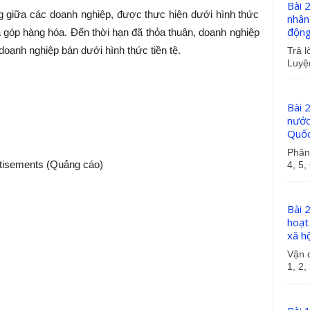
Bài 
g giữa các doanh nghiệp, được thực hiện dưới hình thức
nhân
động
 góp hàng hóa. Đến thời hạn đã thỏa thuận, doanh nghiệp
doanh nghiệp bán dưới hình thức tiền tệ.
Trả lờ
Luyện
Bài 
nước
Quốc
Phân 
tisements (Quảng cáo)
4, 5, 
Bài 
hoạt
xã h
Vận d
1, 2, 