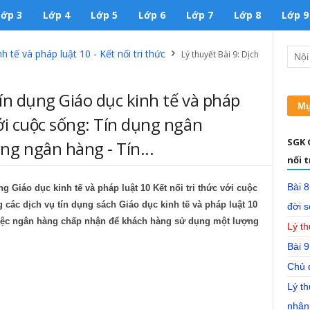
Lớp 3
Lớp 4
Lớp 5
Lớp 6
Lớp 7
Lớp 8
Lớp 9
 tế và pháp luật 10 - Kết nối tri thức
Lý thuyết Bài 9: Dịch
tín dụng Giáo dục kinh tế và pháp
Mụ
 với cuộc sống: Tín dụng ngân
SGK G
ng ngân hàng - Tín...
nối t
Bài 8
̣ng Giáo dục kinh tế và pháp luật 10 Kết nối tri thức với cuộc
̣ng các dịch vụ tín dụng sách Giáo dục kinh tế và pháp luật 10
đời 
à việc ngân hàng chấp nhận để khách hàng sử dụng một lượng
Lý th
Bài 9
Chủ đ
Lý th
nhân