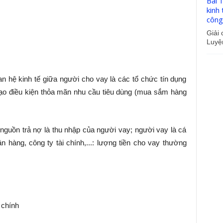
Bài 
kinh t
công 
Giải c
Luyện
uan hệ kinh tế giữa người cho vay là các tổ chức tín dụng
tạo điều kiện thỏa mãn nhu cầu tiêu dùng (mua sắm hàng
 nguồn trả nợ là thu nhập của người vay; người vay là cá
n hàng, công ty tài chính,...: lượng tiền cho vay thường
 chính