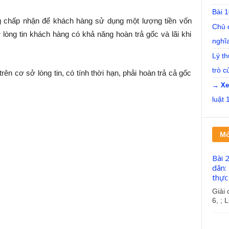
Bài 1
ng chấp nhận để khách hàng sử dụng một lượng tiền vốn
Chủ 
ở lòng tin khách hàng có khả năng hoàn trả gốc và lãi khi
nghĩ
Lý th
trò c
ên cơ sở lòng tin, có tính thời hạn, phải hoàn trả cả gốc
→ Xe
luật 
Mớ
Bài 
dân:
thực 
Giải c
6, ; L