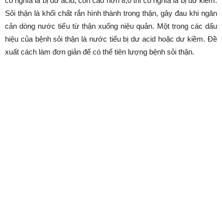
có nghĩa là bị dư acid, còn cao hơn 8,0 thì có nghĩa là bị dư kiềm.
Sỏi thận là khối chất rắn hình thành trong thận, gây đau khi ngăn
cản dòng nước tiểu từ thận xuống niệu quản. Một trong các dấu
hiệu của bệnh sỏi thận là nước tiểu bị dư acid hoặc dư kiềm. Đề
xuất cách làm đơn giản để có thể tiên lượng bệnh sỏi thận.