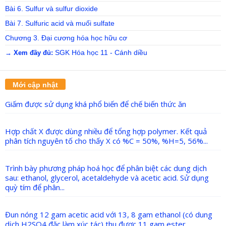
Bài 6. Sulfur và sulfur dioxide
Bài 7. Sulfuric acid và muối sulfate
Chương 3. Đại cương hóa học hữu cơ
SGK Hóa học 11 - Cánh diều
→ Xem đầy đủ:
Mới cập nhật
Giấm được sử dụng khá phổ biến để chế biến thức ăn
Hợp chất X được dùng nhiều để tổng hợp polymer. Kết quả
phân tích nguyên tố cho thấy X có %C = 50%, %H=5, 56%...
Trình bày phương pháp hoá học để phân biệt các dung dịch
sau: ethanol, glycerol, acetaldehyde và acetic acid. Sử dụng
quỳ tím để phân...
Đun nóng 12 gam acetic acid với 13, 8 gam ethanol (có dung
dịch H2SO4 đặc làm xúc tác) thu được 11 gam ester