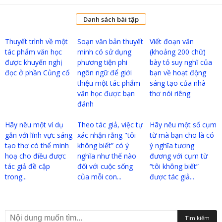
Danh sách bài tập
Thuyết trình về một
Soạn văn bản thuyết
Viết đoạn văn
tác phẩm văn học
minh có sử dụng
(khoảng 200 chữ)
được khuyến nghị
phương tiện phi
bày tỏ suy nghĩ của
đọc ở phần Củng cố
ngôn ngữ để giới
bạn về hoạt động
thiệu một tác phẩm
sáng tạo của nhà
văn học được bạn
thơ nói riêng
đánh
Hãy nêu một ví dụ
Theo tác giả, việc tự
Hãy nêu một số cụm
gắn với lĩnh vực sáng
xác nhận rằng "tôi
từ mà bạn cho là có
tạo thơ có thể minh
không biết” có ý
ý nghĩa tương
hoạ cho điều được
nghĩa như thế nào
đương với cụm từ
tác giả đề cập
đối với cuộc sống
“tôi không biết”
trong...
của mỗi con...
được tác giả...