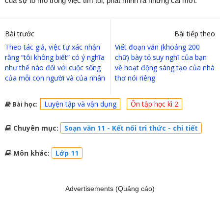
của sự tò mò trong việc tìm tòi, phát minh ra những cái mới.
Bài trước
Bài tiếp theo
Theo tác giả, việc tự xác nhận
Viết đoạn văn (khoảng 200
rằng “tôi không biết” có ý nghĩa
chữ) bày tỏ suy nghĩ của bạn
như thế nào đối với cuộc sống
về hoạt động sáng tạo của nhà
của mỗi con người và của nhân
thơ nói riêng
Luyện tập và vận dụng
Ôn tập học kì 2
Bài học
:
Chuyên mục:
Soạn văn 11 - Kết nối tri thức - chi tiết
Môn khác:
Lớp 11
Advertisements (Quảng cáo)