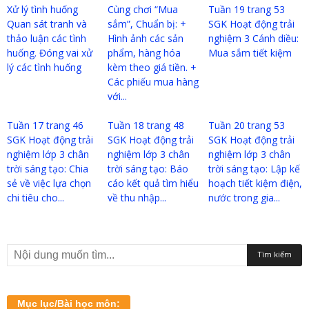
Xử lý tình huống
Cùng chơi “Mua
Tuần 19 trang 53
Quan sát tranh và
sắm”, Chuẩn bị: +
SGK Hoạt động trải
thảo luận các tình
Hình ảnh các sản
nghiệm 3 Cánh diều:
huống. Đóng vai xử
phẩm, hàng hóa
Mua sắm tiết kiệm
lý các tình huống
kèm theo giá tiền. +
Các phiếu mua hàng
với...
Tuần 17 trang 46
Tuần 18 trang 48
Tuần 20 trang 53
SGK Hoạt động trải
SGK Hoạt động trải
SGK Hoạt động trải
nghiệm lớp 3 chân
nghiệm lớp 3 chân
nghiệm lớp 3 chân
trời sáng tạo: Chia
trời sáng tạo: Báo
trời sáng tạo: Lập kế
sẻ về việc lựa chọn
cáo kết quả tìm hiểu
hoạch tiết kiệm điện,
chi tiêu cho...
về thu nhập...
nước trong gia...
Mục lục/Bài học môn: