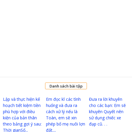
Danh sách bài tập
Lập và thực hiện kế
Em đọc kĩ các tình
Đưa ra lời khuyên
hoạch tiết kiệm tiền
huống và đưa ra
cho các bạn: Em sẽ
phù hợp với điều
cách xử lý nếu là
khuyên Quyết nên
kiện của bản thân
Toàn, em sẽ xin
sử dụng chiếc xe
theo bảng gợi ý sau:
phép bố mẹ nuôi lợn
đạp cũ. . .
Thời gianSố...
đất....