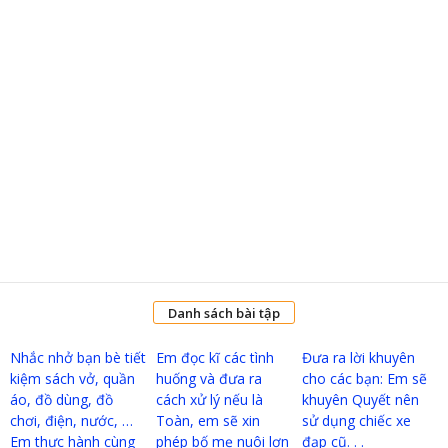
Danh sách bài tập
Nhắc nhở bạn bè tiết
Em đọc kĩ các tình
Đưa ra lời khuyên
kiệm sách vở, quần
huống và đưa ra
cho các bạn: Em sẽ
áo, đồ dùng, đồ
cách xử lý nếu là
khuyên Quyết nên
chơi, điện, nước, …
Toàn, em sẽ xin
sử dụng chiếc xe
Em thực hành cùng
phép bố mẹ nuôi lợn
đạp cũ. . .