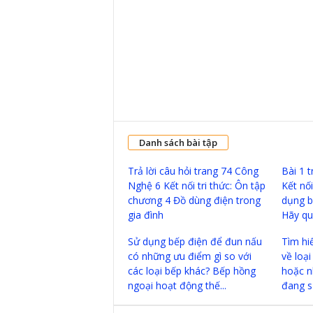
Danh sách bài tập
Trả lời câu hỏi trang 74 Công
Bài 1 
Nghệ 6 Kết nối tri thức: Ôn tập
Kết nối
chương 4 Đồ dùng điện trong
dụng b
gia đình
Hãy qua
Sử dụng bếp điện để đun nấu
Tìm hiể
có những ưu điểm gì so với
về loạ
các loại bếp khác? Bếp hồng
hoặc n
ngoại hoạt động thế...
đang s