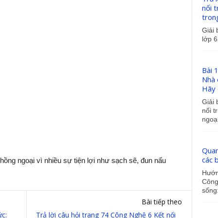
nối 
tron
Giải 
lớp 6
Bài 
Nhà 
Hãy q
Giải 
nối t
ngoại
Quan
các 
ng ngoại vì nhiều sự tiện lợi như sạch sẽ, đun nấu
Hướng
Công 
sống:
Bài tiếp theo
ức:
Trả lời câu hỏi trang 74 Công Nghệ 6 Kết nối