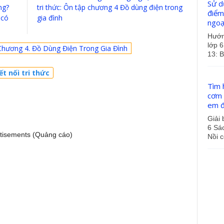
Sử d
ng?
tri thức: Ôn tập chương 4 Đồ dùng điện trong
điểm
 có
gia đình
ngoạ
Hướng
lớp 6
Chương 4. Đồ Dùng Điện Trong Gia Đình
13: B
t nối tri thức
Tìm h
cơm 
em đ
Giải 
6 Sác
tisements (Quảng cáo)
Nồi c