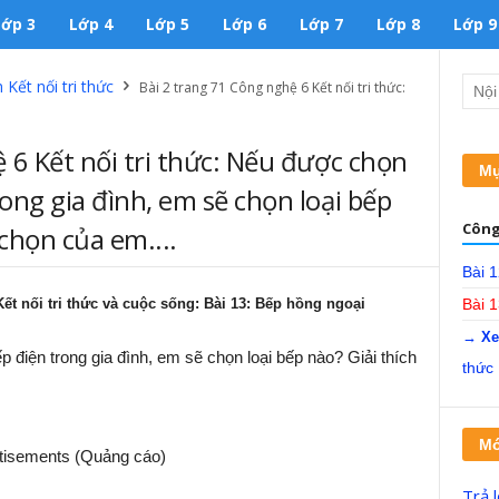
Lớp 3
Lớp 4
Lớp 5
Lớp 6
Lớp 7
Lớp 8
Lớp 9
Kết nối tri thức
Bài 2 trang 71 Công nghệ 6 Kết nối tri thức:
 6 Kết nối tri thức: Nếu được chọn
Mụ
ong gia đình, em sẽ chọn loại bếp
Công
 chọn của em....
Bài 1
ết nối tri thức và cuộc sống: Bài 13: Bếp hồng ngoại
Bài 
→ Xe
điện trong gia đình, em sẽ chọn loại bếp nào? Giải thích
thức
Mớ
tisements (Quảng cáo)
Trả 