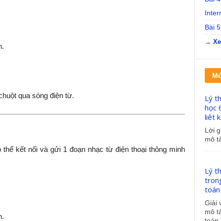
Inter
Bài 5
→ Xe
n.
Mớ
chuột qua sóng điện từ.
Lý t
học 
liêt 
Lời g
mô tả
thể kết nối và gửi 1 đoạn nhạc từ điện thoại thông minh
Lý t
tron
toán 
Giải 
mô tả
n.
toán 