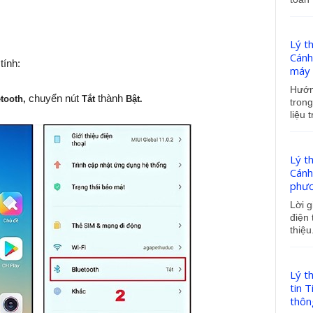
Lý t
Cánh
tính:
máy t
Hướng
chuyển nút
thành
tooth,
Tắt
Bật.
trong
liệu t
Lý th
Cánh
phươn
Lời g
điện 
thiệu.
Lý t
tin T
thông