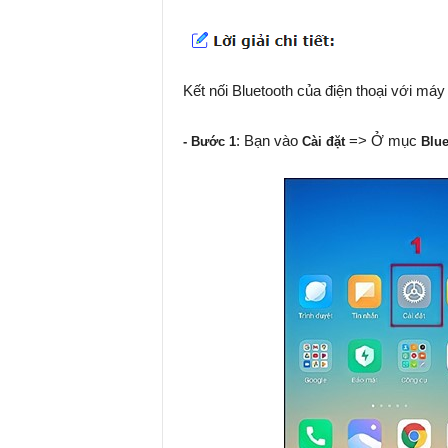
Kết nối Bluetooth của điện thoại với máy 
: Bạn vào
=> Ở mục
- Bước 1
Cài đặt
Blue