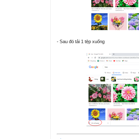
- Sau đó tải 1 tệp xuống