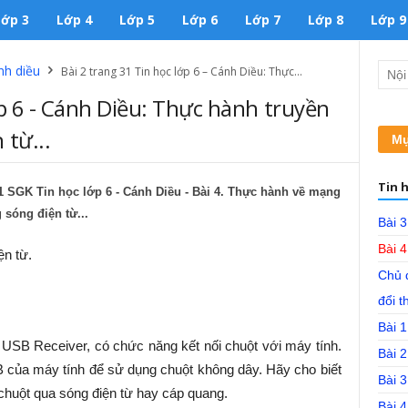
Lớp 3
Lớp 4
Lớp 5
Lớp 6
Lớp 7
Lớp 8
Lớp 9
nh diều
Bài 2 trang 31 Tin học lớp 6 – Cánh Diều: Thực...
ớp 6 - Cánh Diều: Thực hành truyền
 từ...
Mụ
Tin h
 31 SGK Tin học lớp 6 - Cánh Diều - Bài 4. Thực hành về mạng
 sóng điện từ...
Bài 
Bài 
ện từ.
Chủ đ
đổi t
Bài 1
à USB Receiver, có chức năng kết nối chuột với máy tính.
Bài 2
của máy tính để sử dụng chuột không dây. Hãy cho biết
Bài 3
chuột qua sóng điện từ hay cáp quang.
Bài 4