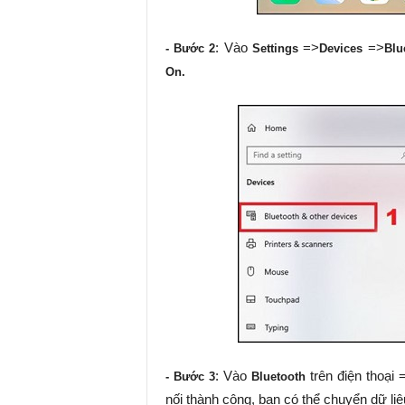
: Vào
=>
=>
- Bước 2
Settings
Devices
Blu
On.
: Vào
trên điện thoại
- Bước 3
Bluetooth
nối thành công, bạn có thể chuyển dữ liệu