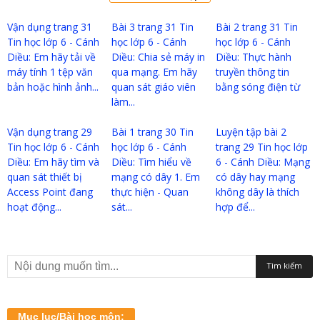
Vận dụng trang 31
Bài 3 trang 31 Tin
Bài 2 trang 31 Tin
Tin học lớp 6 - Cánh
học lớp 6 - Cánh
học lớp 6 - Cánh
Diều: Em hãy tải về
Diều: Chia sẻ máy in
Diều: Thực hành
máy tính 1 tệp văn
qua mạng. Em hãy
truyền thông tin
bản hoặc hình ảnh...
quan sát giáo viên
bằng sóng điện từ
làm...
Vận dụng trang 29
Bài 1 trang 30 Tin
Luyện tập bài 2
Tin học lớp 6 - Cánh
học lớp 6 - Cánh
trang 29 Tin học lớp
Diều: Em hãy tìm và
Diều: Tìm hiểu về
6 - Cánh Diều: Mạng
quan sát thiết bị
mạng có dây 1. Em
có dây hay mạng
Access Point đang
thực hiện - Quan
không dây là thích
hoạt động...
sát...
hợp để...
Mục lục/Bài học môn: