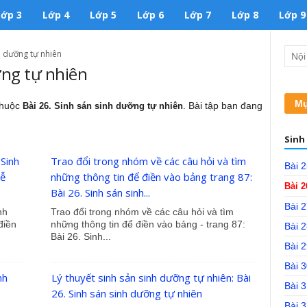
Lớp 3
Lớp 4
Lớp 5
Lớp 6
Lớp 7
Lớp 8
Lớp 9
h dưỡng tự nhiên
ỡng tự nhiên
Mụ
 thuộc
. Bài tập bạn đang
Bài 26. Sinh sán sinh dưỡng tự nhiên
Sinh 
 Sinh
Trao đổi trong nhóm về các câu hỏi và tìm
Bài 2
rễ
những thông tin để điền vào bảng trang 87:
Bài 2
Bài 26. Sinh sán sinh...
Bài 2
nh
Trao đổi trong nhóm về các câu hỏi và tìm
điền
những thông tin để điền vào bảng - trang 87:
Bài 
Bài 26. Sinh...
Bài 2
Bài 
nh
Lý thuyết sinh sản sinh dưỡng tự nhiên: Bài
Bài 3
26. Sinh sán sinh dưỡng tự nhiên
Bài 3