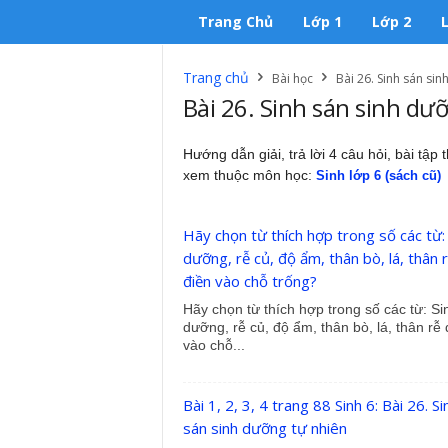
Trang Chủ
Lớp 1
Lớp 2
Trang chủ
Bài học
Bài 26. Sinh sán sin
Bài 26. Sinh sán sinh dư
Hướng dẫn giải, trả lời 4 câu hỏi, bài tập
xem thuộc môn học:
Sinh lớp 6 (sách cũ)
Hãy chọn từ thích hợp trong số các từ:
dưỡng, rễ củ, độ ẩm, thân bò, lá, thân 
điền vào chỗ trống?
Hãy chọn từ thích hợp trong số các từ: Si
dưỡng, rễ củ, độ ẩm, thân bò, lá, thân rễ 
vào chỗ...
Bài 1, 2, 3, 4 trang 88 Sinh 6: Bài 26. Si
sán sinh dưỡng tự nhiên