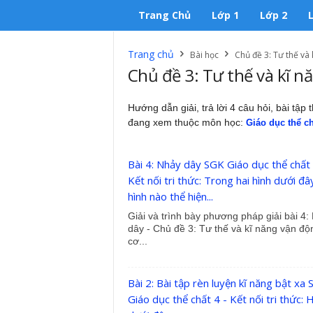
Trang Chủ
Lớp 1
Lớp 2
Trang chủ
Bài học
Chủ đề 3: Tư thế và
Chủ đề 3: Tư thế và kĩ n
Hướng dẫn giải, trả lời 4 câu hỏi, bài tập
đang xem thuộc môn học:
Giáo dục thể chấ
Bài 4: Nhảy dây SGK Giáo dục thể chất 
Kết nối tri thức: Trong hai hình dưới đâ
hình nào thể hiện...
Giải và trình bày phương pháp giải bài 4:
dây - Chủ đề 3: Tư thế và kĩ năng vận độ
cơ...
Bài 2: Bài tập rèn luyện kĩ năng bật xa
Giáo dục thể chất 4 - Kết nối tri thức: 