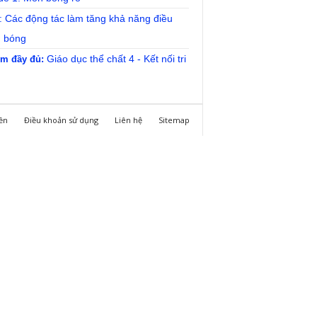
: Các động tác làm tăng khả năng điều
n bóng
Giáo dục thể chất 4 - Kết nối tri
m đầy đủ:
ền
Điều khoản sử dụng
Liên hệ
Sitemap