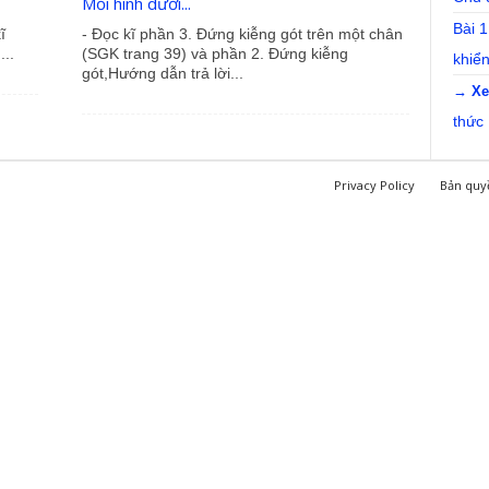
Mỗi hình dưới...
Bài 1
ĩ
- Đọc kĩ phần 3. Đứng kiễng gót trên một chân
..
(SGK trang 39) và phần 2. Đứng kiễng
khiể
gót,Hướng dẫn trả lời...
→ Xe
thức
Privacy Policy
Bản quy