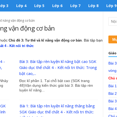
Lớp 3
Lớp 4
Lớp 5
Lớp 6
Lớp 7
Lớp 8
Lớp 9
 kĩ năng vận động cơ bản
ăng vận động cơ bản
Mụ
 thuộc
. Bài tập bạn
Chủ đề 3: Tư thế và kĩ năng vận động cơ bản
t 4 - Kết nối tri thức
Giáo 
4 -
Bài 3: Bài tập rèn luyện kĩ năng bật cao SGK
Bài 3
y,
Giáo dục thể chất 4 - Kết nối tri thức: Trong
vòng
bật cao,...
Chủ đ
 Nhảy
Đọc kĩ phần 1. Tại chỗ bật cao (SGK trang
ng
48)Vận dụng kiến thức giải bài 3: Bài tập rèn
Bài 1
luyện kĩ năng...
Bài 2
Bài 3
 SGK
Bài 1: Bài tập rèn luyện kĩ năng thăng bằng
Bài 4
Hình
SGK Giáo dục thể chất 4 - Kết nối tri thức:
Chủ 