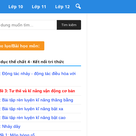
Lớp 10
Lớp 11
Lớp 12
c lục/Bài học môn:
dục thể chất 4 - Kết nối tri thức
: Động tác nhảy - động tác điều hòa với
ề 3: Tư thế và kĩ năng vận động cơ bản
: Bài tập rèn luyện kĩ năng thăng bằng
: Bài tập rèn luyện kĩ năng bật xa
: Bài tập rèn luyện kĩ năng bật cao
: Nhảy dây
đề 1: Môn bóng rổ