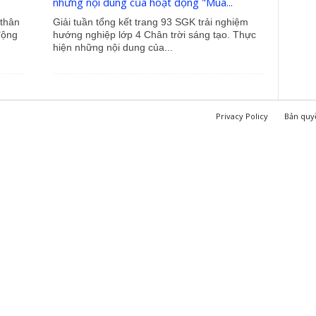
những nội dung của hoạt động "Mùa...
thân
Giải tuần tổng kết trang 93 SGK trải nghiệm
động
hướng nghiệp lớp 4 Chân trời sáng tạo. Thực
hiện những nội dung của...
Privacy Policy
Bản quy