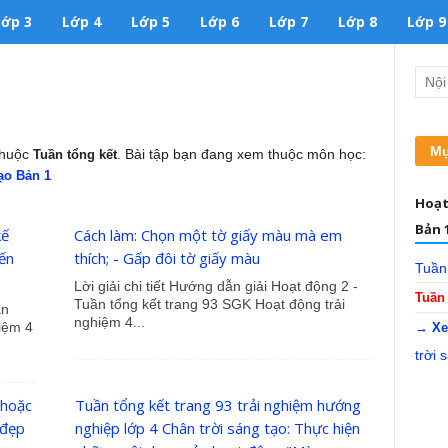
Lớp 3
Lớp 4
Lớp 5
Lớp 6
Lớp 7
Lớp 8
Lớp 9
Mụ
 thuộc
. Bài tập bạn đang xem thuộc môn học:
Tuần tổng kết
ạo Bản 1
Hoạt
Bản 
kế
Cách làm: Chọn một tờ giấy màu mà em
ến
thích; - Gấp đôi tờ giấy màu
Tuần
Lời giải chi tiết Hướng dẫn giải Hoạt động 2 -
Tuần 
Tuần tổng kết trang 93 SGK Hoạt động trải
ần
nghiệm 4...
iệm 4
→ Xe
trời 
 hoặc
Tuần tổng kết trang 93 trải nghiệm hướng
 đẹp
nghiệp lớp 4 Chân trời sáng tạo: Thực hiện