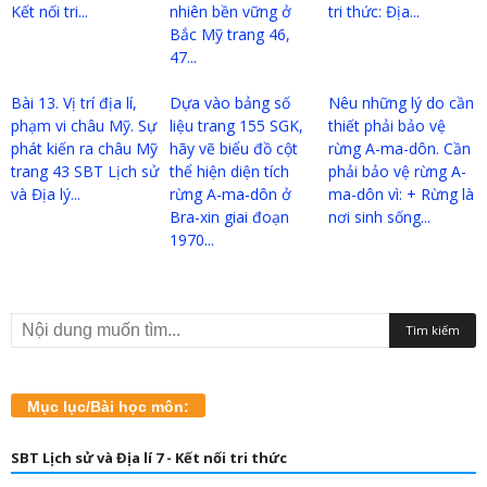
Kết nối tri...
nhiên bền vững ở
tri thức: Địa...
Bắc Mỹ trang 46,
47...
Bài 13. Vị trí địa lí,
Dựa vào bảng số
Nêu những lý do cần
phạm vi châu Mỹ. Sự
liệu trang 155 SGK,
thiết phải bảo vệ
phát kiến ra châu Mỹ
hãy vẽ biểu đồ cột
rừng A-ma-dôn. Cần
trang 43 SBT Lịch sử
thể hiện diện tích
phải bảo vệ rừng A-
và Địa lý...
rừng A-ma-dôn ở
ma-dôn vì: + Rừng là
Bra-xin giai đoạn
nơi sinh sống...
1970...
Mục lục/Bài học môn:
SBT Lịch sử và Địa lí 7 - Kết nối tri thức