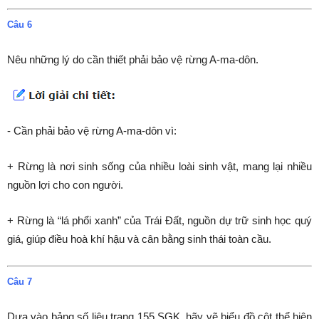
Câu 6
Nêu những lý do cần thiết phải bảo vệ rừng A-ma-dôn.
- Cần phải bảo vệ rừng A-ma-dôn vì:
+ Rừng là nơi sinh sống của nhiều loài sinh vật, mang lại nhiều
nguồn lợi cho con người.
+ Rừng là “lá phổi xanh” của Trái Đất, nguồn dự trữ sinh học quý
giá, giúp điều hoà khí hậu và cân bằng sinh thái toàn cầu.
Câu 7
Dựa vào bảng số liệu trang 155 SGK, hãy vẽ biểu đồ cột thể hiện