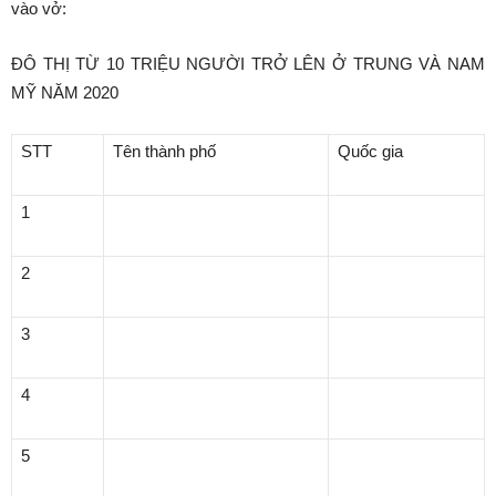
vào vở:
ĐÔ THỊ TỪ 10 TRIỆU NGƯỜI TRỞ LÊN Ở TRUNG VÀ NAM
MỸ NĂM 2020
STT
Tên thành phố
Quốc gia
1
2
3
4
5