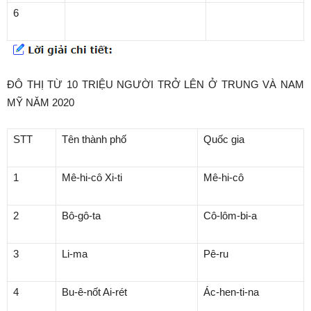
6
ĐÔ THỊ TỪ 10 TRIỆU NGƯỜI TRỞ LÊN Ở TRUNG VÀ NAM
MỸ NĂM 2020
STT
Tên thành phố
Quốc gia
1
Mê-hi-cô Xi-ti
Mê-hi-cô
2
Bô-gô-ta
Cô-lôm-bi-a
3
Li-ma
Pê-ru
4
Bu-ê-nốt Ai-rét
Ác-hen-ti-na