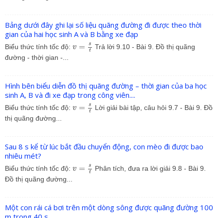
Bảng dưới đây ghi lại số liệu quãng đường đi được theo thời
gian của hai học sinh A và B bằng xe đạp
v
=
s
t
s
=
Biểu thức tính tốc độ:
Trả lời 9.10 - Bài 9. Đồ thị quãng
v
t
đường - thời gian -...
Hình bên biểu diễn đồ thị quãng đường – thời gian của ba học
sinh A, B và đi xe đạp trong công viên....
v
=
s
t
s
=
Biểu thức tính tốc độ:
Lời giải bài tập, câu hỏi 9.7 - Bài 9. Đồ
v
t
thị quãng đường...
Sau 8 s kể từ lúc bắt đầu chuyển động, con mèo đi được bao
nhiêu mét?
v
=
s
t
s
=
Biểu thức tính tốc độ:
Phân tích, đưa ra lời giải 9.8 - Bài 9.
v
t
Đồ thị quãng đường...
Một con rái cá bơi trên một dòng sông được quãng đường 100
m trong 40 s