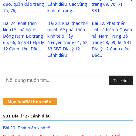
đảo, quần đảo trang
Cánh diều: Các vùng
trang 69, 70, 71
75, 76,...
kinh tế trọng...
SBT...
Bài 24. Phát triển
Bài 23. Khai thác thế
Bài 22. Phát triển
kinh tế - xã hội ở
mạnh để phát triển
kinh tế biển ở Duyên
Đông Nam Bộ trang
kinh tế ở Tây
hải Nam Trung Bộ
65, 66, 67 SBT Địa lý
Nguyên trang 61, 62,
trang 58, 59, 60 SBT
12 Cánh diều: Đặc...
63 SBT Địa lý 12
Địa lý 12 Cánh diều:
Cánh diều:...
Đặc...
Mục lục/Bài học môn:
SBT Địa lí 12 - Cánh diều
Bài 20. Phát triển kinh tế