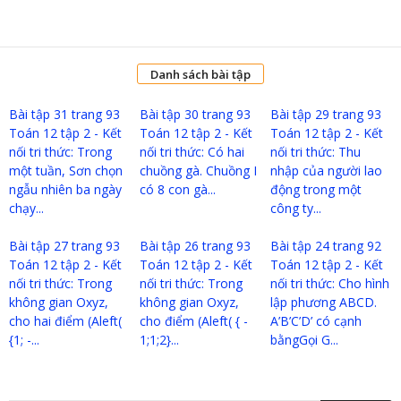
Danh sách bài tập
Bài tập 31 trang 93
Bài tập 30 trang 93
Bài tập 29 trang 93
Toán 12 tập 2 - Kết
Toán 12 tập 2 - Kết
Toán 12 tập 2 - Kết
nối tri thức: Trong
nối tri thức: Có hai
nối tri thức: Thu
một tuần, Sơn chọn
chuồng gà. Chuồng I
nhập của người lao
ngẫu nhiên ba ngày
có 8 con gà...
động trong một
chạy...
công ty...
Bài tập 27 trang 93
Bài tập 26 trang 93
Bài tập 24 trang 92
Toán 12 tập 2 - Kết
Toán 12 tập 2 - Kết
Toán 12 tập 2 - Kết
nối tri thức: Trong
nối tri thức: Trong
nối tri thức: Cho hình
không gian Oxyz,
không gian Oxyz,
lập phương ABCD.
cho hai điểm (Aleft(
cho điểm (Aleft( { -
A’B’C’D’ có cạnh
{1; -...
1;1;2}...
bằngGọi G...