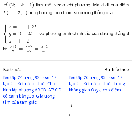
n
→
(
2
;
−
2
;
−
1
)
→
(
2
;
−
2
;
−
1
)
làm một vectơ chỉ phương. Mà d đi qua điểm
n
I
(
−
1
;
2
;
1
)
(
−
1
;
2
;
1
)
nên phương trình tham số đường thẳng d là:
I
⎧
⎪
{
x
=
−
1
+
2
t
y
=
2
−
2
t
z
=
1
−
t
=
−
1
+
2
x
t
⎨
⎩
=
2
−
2
⎪
và phương trình chính tắc của đường thẳng d
y
t
=
1
−
z
t
x
+
1
2
=
y
−
2
−
2
=
z
−
1
−
1
−
2
+
1
−
1
y
x
z
=
=
là:
−
2
−
1
2
Bài trước
Bài tiếp theo
Bài tập 24 trang 92 Toán 12
Bài tập 26 trang 93 Toán 12
tập 2 – Kết nối tri thức: Cho
tập 2 – Kết nối tri thức: Trong
hình lập phương ABCD. A’B’C’D’
không gian Oxyz, cho điểm
có cạnh bằngGọi G là trọng
tâm của tam giác
A
(
–
1
;
1
;
2
)
A
(
–
1