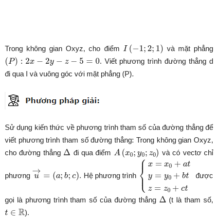
I
(
−
1
;
2
;
1
)
(
−
1
;
2
;
1
)
Trong không gian Oxyz, cho điểm
và mặt phẳng
I
(
P
)
:
2
x
−
2
y
−
z
−
5
=
0
(
)
:
2
−
2
−
−
5
=
0
. Viết phương trình đường thẳng d
P
x
y
z
đi qua I và vuông góc với mặt phẳng (P).
Sử dụng kiến thức về phương trình tham số của đường thẳng để
viết phương trình tham số đường thẳng: Trong không gian Oxyz,
Δ
A
(
x
0
;
y
0
;
z
0
)
Δ
(
;
;
)
cho đường thẳng
đi qua điểm
và có vectơ chỉ
A
x
y
z
0
0
0
⎧
⎪
{
x
=
x
0
+
a
t
y
=
y
0
+
b
t
z
=
=
+
x
x
a
t
0
⎨
u
→
=
(
a
;
b
;
c
)
→
⎩
=
(
;
;
)
=
+
⎪
phương
. Hệ phương trình
được
u
a
b
c
y
y
b
t
0
=
+
z
z
c
t
0
Δ
Δ
gọi là phương trình tham số của đường thẳng
(t là tham số,
t
∈
R
R
∈
).
t