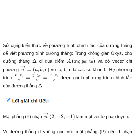
Sử dụng kiến thức về phương trình chính tắc của đường thẳng
để viết phương trình đường thẳng: Trong không gian Oxyz, cho
Δ
A
(
x
0
;
y
0
;
z
0
)
Δ
(
;
;
)
đường thẳng
đi qua điểm
và có vectơ chỉ
A
x
y
z
0
0
0
u
→
=
(
a
;
b
;
c
)
→
=
(
;
;
)
phương
với a, b, c là các số khác 0. Hệ phương
u
a
b
c
x
−
x
0
a
=
y
−
y
0
b
=
z
−
z
0
c
−
−
−
y
y
x
x
z
z
0
0
0
=
=
trình
được gọi là phương trình chính tắc
a
c
b
Δ
Δ
của đường thẳng
.
n
→
(
2
;
−
2
;
−
1
)
→
(
2
;
−
2
;
−
1
)
Mặt phẳng (P) nhận
làm một vectơ pháp tuyến.
n
Vì đường thẳng d vuông góc với mặt phẳng (P) nên d nhận