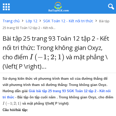
Trang chủ
Lớp 12
SGK Toán 12 - Kết nối tri thức
Bài tập
25 trang 93 Toán 12 tập 2 – Kết nối...
Bài tập 25 trang 93 Toán 12 tập 2 - Kết
nối tri thức: Trong không gian Oxyz,
I
(
−
1
;
2
;
1
)
cho điểm
(
−
1
;
2
;
1
)
và mặt phẳng \
I
(\left( P \right)...
Sử dụng kiến thức về phương trình tham số của đường thẳng để
viết phương trình tham số đường thẳng: Trong không gian Oxyz.
Hướng dẫn giải
Giải bài tập 25 trang 93 SGK Toán 12 tập 2 - Kết nối
tri thức
- Bài tập ôn tập cuối năm . Trong không gian Oxyz, cho điểm
I
(
−
1
;
2
;
1
)
(
−
1
;
2
;
1
)
và mặt phẳng \(\left( P \right):
I
Câu hỏi/bài tập: