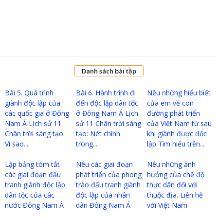
Danh sách bài tập
Bài 5. Quá trình
Bài 6. Hành trình đi
Nêu những hiểu biết
giành độc lập của
đến độc lập dân tộc
của em về con
các quốc gia ở Đông
ở Đông Nam Á Lịch
đường phát triển
Nam Á Lịch sử 11
sử 11 Chân trời sáng
của Việt Nam từ sau
Chân trời sáng tạo:
tạo: Nét chính
khi giành được độc
Vì sao...
trong...
lập Tìm hiểu trên...
Lập bảng tóm tắt
Nêu các giai đoạn
Nêu những ảnh
các giai đoạn đấu
phát triển của phong
hưởng của chế độ
tranh giành độc lập
trào đấu tranh giành
thực dân đối với
dân tộc của các
độc lập của nhân
thuộc địa. Liên hệ
nước Đông Nam Á
dân Đông Nam Á
với Việt Nam