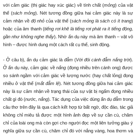
với cảm giác (thị giác hay xúc giác) về tính chất (
mỏng
) của vật
thể (
sách mỏng
). Nét tương đồng giữa hai cảm giác này là sự
cảm nhận về
độ nhỏ
của vật thể (
sách mỏng là sách có ít trang
)
hoặc của âm thanh (
tiếng rơi khẽ là tiếng rơi phát ra ít tiếng động,
gần như không nghe thấy
). Nhờ ẩn dụ này mà âm thanh – vật vô
hình – được hình dung một cách rất cụ thể, sinh động.
- Ở câu b), ẩn dụ cảm giác là
đẫm
(
Với đôi cánh đẫm nắng trời
).
Ở ẩn dụ này, cảm giác về
nắng
(đọng nhiều trên cánh ong) được
so sánh ngầm với cảm giác về lượng nước (hay chất lỏng) đọng
nhiều ở vật thể (
mắt đẫm lệ
). Nét tương đồng giữa hai cảm giác
này là sự cảm nhận về trạng thái của sự vật bị ngấm đọng nhiều
chất gì đó (
nước, nắng
). Tác dụng của việc dùng ẩn dụ
đẫm
trong
câu thơ trên đây là qua cách kết hợp từ bất ngờ, độc đáo, tác giả
không chỉ miêu tả được một hình ảnh đẹp về sự cần cù, chăm
chỉ của loài ong mà còn gợi cho người đọc một liên tưởng giàu ý
nghĩa giữa sự cần cù, chăm chỉ đó với nắng vàng, hoa thơm và