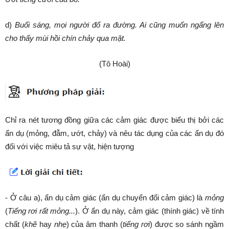
d)
Buổi sáng, mọi người đổ ra đường. Ai cũng muốn ngẩng lên
cho thấy mùi hồi chín chảy qua mặt.
(Tô Hoài)
Chỉ ra nét tương đồng giữa các cảm giác được biểu thị bởi các
ẩn dụ (mỏng, đẫm, ướt, chảy) và nêu tác dụng của các ẩn dụ đó
đối với việc miêu tả sự vật, hiện tượng
- Ở câu a), ẩn dụ cảm giác (ẩn dụ chuyển đổi cảm giác) là
mỏng
(
Tiếng rơi rất mỏng...
). Ở ẩn dụ này, cảm giác (thính giác) về tính
chất (
khẽ
hay
nhẹ
) của âm thanh (
tiếng rơi
) được so sánh ngầm