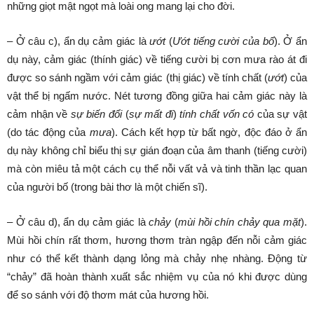
những giọt mật ngọt mà loài ong mang lại cho đời.
– Ở câu c), ẩn dụ cảm giác là
ướt
(
Ướt tiếng cười của bố
). Ở ẩn
dụ này, cảm giác (thính giác) về tiếng cười bị cơn mưa rào át đi
được so sánh ngầm với cảm giác (thị giác) về tính chất (
ướt
) của
vật thể bị ngấm nước. Nét tương đồng giữa hai cảm giác này là
cảm nhận về
sự biến đổi
(
sự mất đi
)
tính chất vốn có
của sự vật
(do tác động của
mưa
). Cách kết hợp từ bất ngờ, độc đáo ở ẩn
dụ này không chỉ biểu thị sự gián đoạn của âm thanh (tiếng cười)
mà còn miêu tả một cách cụ thể nỗi vất vả và tinh thần lạc quan
của người bố (trong bài thơ là một chiến sĩ).
– Ở câu d), ẩn dụ cảm giác là
chảy
(
mùi hồi chín chảy qua mặt
).
Mùi hồi chín rất thơm, hương thơm tràn ngập đến nỗi cảm giác
như có thể kết thành dạng lỏng mà chảy nhẹ nhàng. Động từ
“chảy” đã hoàn thành xuất sắc nhiệm vụ của nó khi được dùng
để so sánh với độ thơm mát của hương hồi.