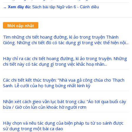
Sách bài tập Ngữ văn 6 - Cánh diều
→ Xem đầy đủ:
Mới cập nhật
Tìm những chi tiết hoang đường, kì ảo trong truyện Thánh
Gióng. Những chi tiết đó có tác dụng gì trong việc thể hiện nội...
Hãy chỉ ra các chi tiết hoang đường, kì ảo trong truyện. Những
chi tiết này có tác dụng gì trong việc khắc hoạ nhân...
Các chi tiết kết thúc truyện: “Nhà vua gả công chúa cho Thạch
Sanh. Lễ cưới của họ tưng bừng nhất kinh kỳ
Nhận xét cách gieo vần lục bát trong câu: “Áo tơi qua buổi cày
bừa / Giờ còn lủn củn khoác hờ người rơm
Hãy chọn và nêu tác dụng của biện pháp tu từ so sánh được
sử dụng trong một bài ca dao