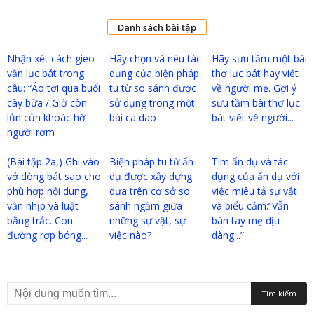
Danh sách bài tập
Nhận xét cách gieo
Hãy chọn và nêu tác
Hãy sưu tầm một bài
vần lục bát trong
dụng của biện pháp
thơ lục bát hay viết
câu: “Áo tơi qua buổi
tu từ so sánh được
về người mẹ. Gợi ý
cày bừa / Giờ còn
sử dụng trong một
sưu tầm bài thơ lục
lủn củn khoác hờ
bài ca dao
bát viết về người...
người rơm
(Bài tập 2a,) Ghi vào
Biện pháp tu từ ẩn
Tìm ẩn dụ và tác
vở dòng bát sao cho
dụ được xây dựng
dụng của ẩn dụ với
phù hợp nội dung,
dựa trên cơ sở so
việc miêu tả sự vật
vần nhịp và luật
sánh ngầm giữa
và biểu cảm:”Vẫn
bằng trắc. Con
những sự vật, sự
bàn tay mẹ dịu
đường rợp bóng...
việc nào?
dàng...”