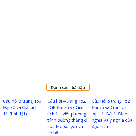
Danh sách bài tập
Câu hỏi 3 trang 150
Câu hỏi 4 trang 152
Câu hỏi 5 trang 152
Đại số và Giải tích
SGK Đại số và Giải
Đại số và Giải tích
11: Tính f’(1).
tích 11: Viết phương
lớp 11: Bài 1. Định
trình đường thẳng đi
nghĩa và ý nghĩa của
qua Mo(xo; yo) và
đạo hàm
có hệ...