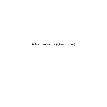
Advertisements (Quảng cáo)