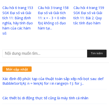
Câu hỏi 6 trang 153
Câu hỏi 3 trang 158
Câu hỏi 4 trang 159
SGK Đại số và Giải
Đại số và Giải tích
SGK Đại số và Giải
tích 11: Bằng định
11: x = - 3 < 0 nên
tích 11: Bài 2. Quy
nghĩa, hãy tính đạo
f(x) không có đạo
tắc tính đạo hàm
hàm của các hàm
hàm tại...
số:
Mới cập nhật
Xác định độ phức tạp của thuật toán sắp xếp nổi bọt sau: def
BubbleSort(A): n = len(A) for i in range(n-1): for j...
Các thiết bị di động thực tế cũng là máy tính cá nhân