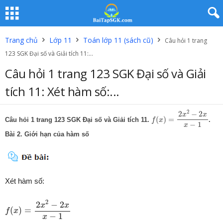
Trang chủ
Lớp 11
Toán lớp 11 (sách cũ)
Câu hỏi 1 trang
123 SGK Đại số và Giải tích 11:...
Câu hỏi 1 trang 123 SGK Đại số và Giải
tích 11: Xét hàm số:...
f
(
x
)
=
2
x
2
−
2
x
x
−
1
2
2
−
2
x
x
(
)
=
Câu hỏi 1 trang 123 SGK Đại số và Giải tích 11.
.
f
x
−
1
x
Bài 2. Giới hạn của hàm số
Xét hàm số:
f
(
x
)
=
2
x
2
−
2
x
x
−
1
2
2
−
2
x
x
(
)
=
f
x
−
1
x