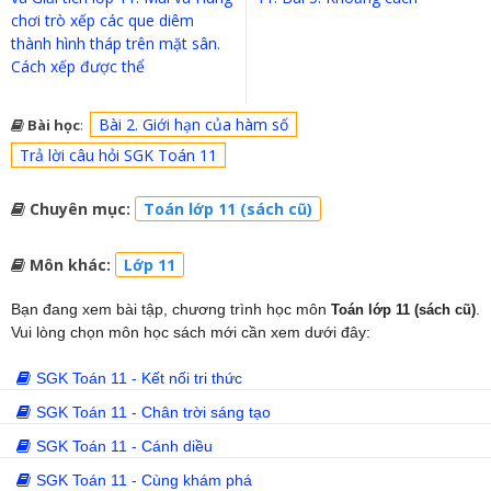
chơi trò xếp các que diêm
thành hình tháp trên mặt sân.
Cách xếp được thể
Bài 2. Giới hạn của hàm số
Bài học
:
Trả lời câu hỏi SGK Toán 11
Chuyên mục:
Toán lớp 11 (sách cũ)
Môn khác:
Lớp 11
Bạn đang xem bài tập, chương trình học môn
.
Toán lớp 11 (sách cũ)
Vui lòng chọn môn học sách mới cần xem dưới đây:
SGK Toán 11 - Kết nối tri thức
SGK Toán 11 - Chân trời sáng tạo
SGK Toán 11 - Cánh diều
SGK Toán 11 - Cùng khám phá