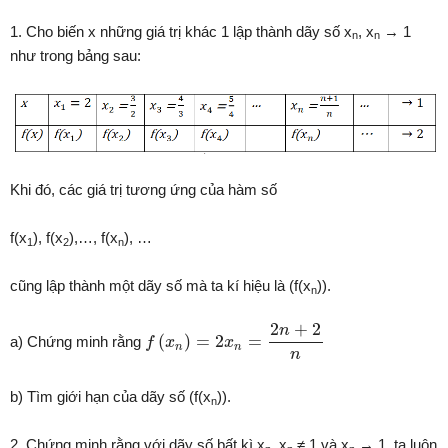
1. Cho biến x những giá trị khác 1 lập thành dãy số x
, x
→ 1
n
n
như trong bảng sau:
Khi đó, các giá trị tương ứng của hàm số
f(x
), f(x
),…, f(x
), …
1
2
n
cũng lập thành một dãy số mà ta kí hiệu là (f(x
)).
n
f
(
x
n
)
=
2
x
n
=
2
n
+
2
n
2
+
2
n
(
)
=
2
=
a) Chứng minh rằng
f
x
x
n
n
n
b) Tìm giới hạn của dãy số (f(x
)).
n
2. Chứng minh rằng với dãy số bất kì x
, x
≠ 1 và x
→ 1, ta luôn