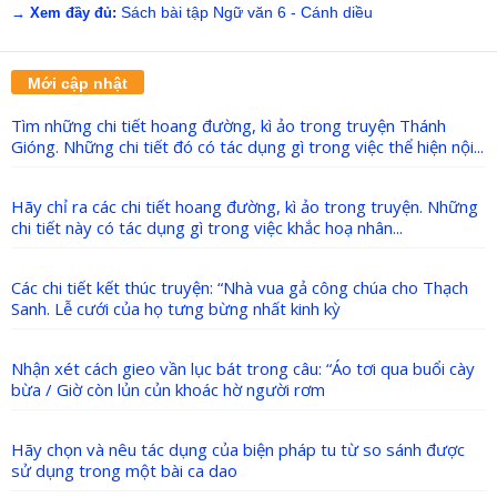
Sách bài tập Ngữ văn 6 - Cánh diều
→ Xem đầy đủ:
Mới cập nhật
Tìm những chi tiết hoang đường, kì ảo trong truyện Thánh
Gióng. Những chi tiết đó có tác dụng gì trong việc thể hiện nội...
Hãy chỉ ra các chi tiết hoang đường, kì ảo trong truyện. Những
chi tiết này có tác dụng gì trong việc khắc hoạ nhân...
Các chi tiết kết thúc truyện: “Nhà vua gả công chúa cho Thạch
Sanh. Lễ cưới của họ tưng bừng nhất kinh kỳ
Nhận xét cách gieo vần lục bát trong câu: “Áo tơi qua buổi cày
bừa / Giờ còn lủn củn khoác hờ người rơm
Hãy chọn và nêu tác dụng của biện pháp tu từ so sánh được
sử dụng trong một bài ca dao