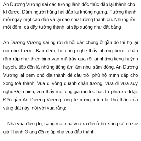
An Dương Vương sai các tướng lãnh đốc thúc đắp lại thành cho
kì được. Đám người hăng hái đắp lại không ngừng. Tường thành
mỗi ngày một cao dần và lại cao như tường thành cũ. Nhưng rồi
một đêm, cả dãy tường thành lại sập xuống như đất bằng
An Dương Vương sai người đi hỏi dân chúng ở gần đó thì họ lại
nói như trước. Ban đêm, họ cũng nghe thấy những bước chân
rầm rập như thiên binh vạn mã trẩy qua rồi lại những tiếng huỳnh
huỵch, tiếp đến là những tiếng ẩm ẩm như sấm động. An Dương
Vương lại xem chỗ địa thành để cầu trời phù hộ mình đắp cho
xong toà thành. Vua đi vòng quanh chân tường, vừa đi vừa suy
nghĩ. Đột nhiên, vua thấy một ông già râu tóc bạc từ phía xa đi lại.
Đến gần An Dương Vương, ông tự xưng mình là Thổ thần của
vùng đất này, nói với vua rằng:
– Nhà vua đừng lo, sáng mai nhà vua ra đợi ở bờ sông sẽ có sứ
giả Thanh Giang đến giúp nhà vua đắp thành.