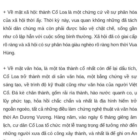
+ Về mặt xã hội: thành Cổ Loa là một chứng cứ về sự phân hóa
của xã hội thời ấy. Thời kỳ này, vua quan không những đã tách
khỏi dân chúng mà còn phải được bảo vệ chặt chẽ, sống gần
như cô lập hẳn với cuộc sống bình thường. Xã hội đã có giai cấp
rõ ràng và xã hội có sự phân hóa giàu nghèo rõ ràng hơn thời Vua
Hùng.
+ Về mặt văn hóa, là một tòa thành cổ nhất còn để lại dấu tích,
Cổ Loa trở thành một di sản văn hóa, một bằng chứng về sự
sáng tạo, về trình độ kỹ thuật cũng như văn hóa của người Việt
Cổ. Đá kè chân thành, gốm rải rìa thành, hào nước quanh co, ụ
lũy phức tạp, hỏa hồi chắc chắn và nhất là địa hình hiểm trở
ngoằn ngoèo, tất cả những điều làm chứng nghệ thuật và văn hóa
thời An Dương Vương. Hàng năm, vào ngày 6 tháng giêng âm
lịch, cư dân Cổ Loa tổ chức một lễ trang trọng để tưởng nhớ đến
những người xưa đã có công xây thành, và nhất là để ghi ơn An