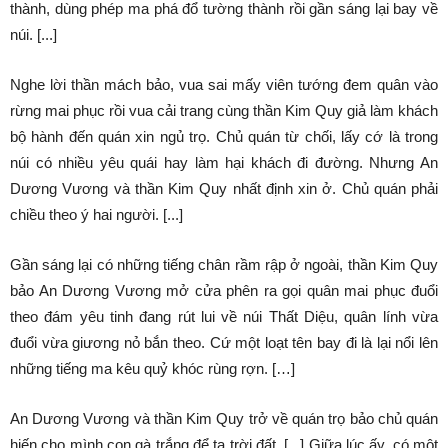
thành, dùng phép ma phá đổ tường thành rồi gần sáng lại bay về
núi. [...]
Nghe lời thần mách bảo, vua sai mấy viên tướng đem quân vào
rừng mai phục rồi vua cải trang cùng thần Kim Quy giả làm khách
bộ hành đến quán xin ngủ trọ. Chủ quán từ chối, lấy cớ là trong
núi có nhiều yêu quái hay làm hại khách đi đường. Nhưng An
Dương Vương và thần Kim Quy nhất định xin ở. Chủ quán phải
chiều theo ý hai người. [...]
Gần sáng lại có những tiếng chân rầm rập ở ngoài, thần Kim Quy
bảo An Dương Vương mở cửa phên ra gọi quân mai phục đuổi
theo đám yêu tinh đang rút lui về núi Thất Diệu, quân lính vừa
đuổi vừa giương nỏ bắn theo. Cứ một loạt tên bay đi là lại nổi lên
những tiếng ma kêu quỷ khóc rùng rợn. […]
An Dương Vương và thần Kim Quy trở về quán trọ bảo chủ quán
hiến cho mình con gà trắng để tạ trời đất. [...] Giữa lúc ấy, có một