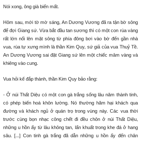
Nói xong, ông già biến mất.
Hôm sau, mới tờ mờ sáng, An Dương Vương đã ra tận bờ sông
để đợi Giang sứ. Vừa bắt đầu tan sương thì có một con rùa vàng
rất lớn nổi lên mặt sông từ phía đông bơi vào bờ đến gần nhà
vua, rùa tự xưng mình là thần Kim Quy, sứ giả của vua Thuỷ Tề.
An Dương Vương sai đặt Giang sứ lên một chiếc mâm vàng và
khiêng vào cung.
Vua hỏi kế đắp thành, thần Kim Quy bảo rằng:
- Ở núi Thất Diệu có một con gà trắng sống lâu năm thành tinh,
có phép biến hoá khôn lường. Nó thường hãm hại khách qua
đường và khách ngủ ở quán trọ trong vùng này. Các vua thời
trước cùng bọn nhạc công chết đi đều chôn ở núi Thất Diệu,
những u hồn ấy từ lâu không tan, lẩn khuất trong khe đá ở hang
sâu. [...] Con tinh gà trắng đã dẫn những u hồn ấy đến chân