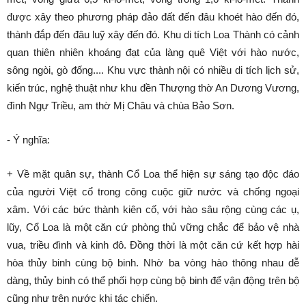
được xây theo phương pháp đảo đất đến đâu khoét hào đến đó,
thành đắp đến đâu luỹ xây đến đó. Khu di tích Loa Thành có cảnh
quan thiên nhiên khoáng đạt của làng quê Việt với hào nước,
sông ngòi, gò đống.... Khu vực thành nội có nhiều di tích lịch sử,
kiến trúc, nghệ thuật như khu đền Thượng thờ An Dương Vương,
đình Ngự Triều, am thờ Mị Châu và chùa Bảo Sơn.
- Ý nghĩa:
+ Về mặt quân sự, thành Cổ Loa thể hiện sự sáng tạo độc đáo
của người Việt cổ trong công cuộc giữ nước và chống ngoại
xâm. Với các bức thành kiên cố, với hào sâu rộng cùng các ụ,
lũy, Cổ Loa là một căn cứ phòng thủ vững chắc để bảo vệ nhà
vua, triều đình và kinh đô. Đồng thời là một căn cứ kết hợp hài
hòa thủy binh cùng bộ binh. Nhờ ba vòng hào thông nhau dễ
dàng, thủy binh có thể phối hợp cùng bộ binh để vận động trên bộ
cũng như trên nước khi tác chiến.