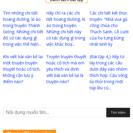
Tìm những chi tiết
Hãy chỉ ra các chi
Các chi tiết kết thúc
hoang đường, kì ảo
tiết hoang đường, kì
truyện: “Nhà vua gả
trong truyện Thánh
ảo trong truyện.
công chúa cho
Gióng. Những chi tiết
Những chi tiết này
Thạch Sanh. Lễ cưới
đó có tác dụng gì
có tác dụng gì trong
của họ tưng bừng
trong việc thể hiện...
việc khắc hoạ...
nhất kinh kỳ
Khi viết bài văn kể lại
Truyện truyền thuyết
(Bài tập 4,) Xếp từ
một truyện truyền
hoặc cổ tích mà em
láy trong các câu
thuyết hoặc cổ tích,
yêu thích và định
dưới đây vào nhóm
không cần lưu ý
viết bài văn kể lại là
thích hợp: Cậu sống
điểm nào?
truyện nào?
lủi thủi trong một
túp lều cũ...