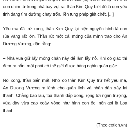
con chim từ trong nhà bay vụt ra, thần Kim Quy biết đó là con yêu
tinh đang tìm đường chạy trốn, liền tung phép giết chết. [...]
Yêu ma đã trừ xong, thần Kim Quy lại hiện nguyên hình là con
rùa vàng rất lớn. Thần rút một cái móng của mình trao cho An
Dương Vương, dặn rằng:
– Nhà vua giữ lấy móng chân này để làm lẫy nỏ. Khi có giặc thì
đem ra bắn, một phát có thể giết được hàng nghìn quân giặc.
Nói xong, thần biến mất. Nhờ có thần Kim Quy trừ hết yêu ma,
An Dương Vương ra lệnh cho quân lính và nhân dân xây lại
thành. Chẳng bao lâu, tòa thành đắp xong, rộng tới ngàn trượng,
vừa dày vừa cao xoáy vòng như hình con ốc, nên gọi là Loa
thành
(Theo cotich.vn)