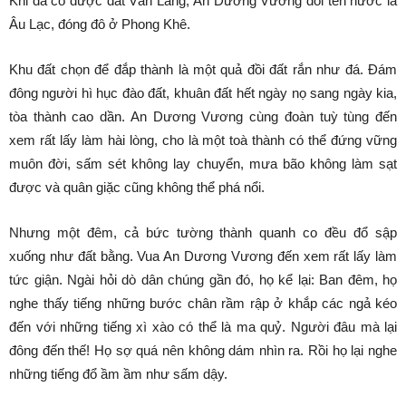
Khi đã có được đất Văn Lang, An Dương Vương đổi tên nước là
Âu Lạc, đóng đô ở Phong Khê.
Khu đất chọn để đắp thành là một quả đồi đất rắn như đá. Đám
đông người hì hục đào đất, khuân đất hết ngày nọ sang ngày kia,
tòa thành cao dần. An Dương Vương cùng đoàn tuỳ tùng đến
xem rất lấy làm hài lòng, cho là một toà thành có thể đứng vững
muôn đời, sấm sét không lay chuyển, mưa bão không làm sạt
được và quân giặc cũng không thể phá nổi.
Nhưng một đêm, cả bức tường thành quanh co đều đổ sập
xuống như đất bằng. Vua An Dương Vương đến xem rất lấy làm
tức giận. Ngài hỏi dò dân chúng gần đó, họ kể lại: Ban đêm, họ
nghe thấy tiếng những bước chân rầm rập ở khắp các ngả kéo
đến với những tiếng xì xào có thể là ma quỷ. Người đâu mà lại
đông đến thế! Họ sợ quá nên không dám nhìn ra. Rồi họ lại nghe
những tiếng đổ ầm ầm như sấm dậy.