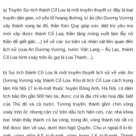
a) Truyện
Sự tích thành Cổ Loa
là một truyền thuyết vì: đây là loại
truyện dân gian, có yếu tố hoang đường, kì ảo (An Dương Vương
xây thành xong lại đổ, thần Kim Quy giúp sức diệt trừ yêu ma
mới xây được thành Cổ Loa; thần tặng móng vuốt làm lẫy nỏ
thần để giết giặc…) kể về các sự kiện và nhân vật liên quan đến
lịch sử (vua An Dương Vương, nước Văn Lang – Âu Lạc, thành
Cổ Loa hình xoáy trôn ốc gọi là Loa Thành…).
b) Sự tích thành Cổ Loa là một truyền thuyết lịch sử về việc An
Dương Vương xây thành Cổ Loa. Khu di tích Cổ Loa cách trung
tâm Hà Nội 17 ki-lô-mét thuộc huyện Đông Anh, Hà Nội, có diện
tích bảo tồn gần 500 héc-ta, được coi là địa chỉ văn hoá đặc biệt
của Thủ đô và cả nước. Tương truyền, thành gồm chín vòng
xoáy trôn ốc nhưng căn cứ trên dấu tích hiện còn, các nhà khoa
học nhận thấy thành có ba vòng, trong đó, vòng thành nội rất có
thể được làm về sau, dưới thời Ngô Quyền. Chu vi ngoài 8 ki-lô-
mét, vòng giữa 6,5 ki-lô-mét, vòng trong 1,6 ki-lô-mét. Thành