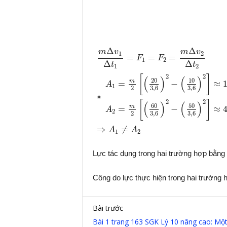
m
Δ
v
1
Δ
t
1
=
F
1
=
F
2
=
m
Δ
v
2
Δ
t
2
∗
A
1
Δ
Δ
m
v
m
v
1
2
=
=
=
F
F
1
2
Δ
Δ
t
t
1
2
2
2
[
]
(
)
(
)
20
10
m
=
−
≈
A
1
3
,
6
3
,
6
2
∗
2
2
[
]
(
)
(
)
60
50
m
=
−
≈
A
2
3
,
6
3
,
6
2
⇒
≠
A
A
1
2
Lực tác dụng trong hai trường hợp bằng
Công do lực thực hiện trong hai trường 
Bài trước
Bài 1 trang 163 SGK Lý 10 nâng cao: Một