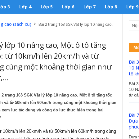
Lớp 3
Lớp 4
Lớp 5
Lớp 6
Lớp 7
Lớp 8
Lớp 9
ng cao (sách cũ)
Bài 2 trang 163 SGK Vật lý lớp 10 nâng cao,
lý lớp 10 nâng cao, Một ô tô tăng
Mớ
p: từ 10km/h lên 20km/h và từ
Bài 
g cùng một khoảng thời gian như
10 N
tố kh
...
Bài 3
10 N
từ cá
 2 trang 163 SGK Vật lý lớp 10 nâng cao. Một ô tô tăng tốc
/h và từ 50km/h lên 60km/h trong cùng một khoảng thời gian
 xem lực tác dụng và công do lực thực hiện trong hai
Bài 
?
Dựa v
phươn
 từ 10km/h lên 20km/h và từ 50km/h lên 60km/h trong cùng
Dựa v
qua ma sát, hãy so sánh xem lực tác dụng và công do