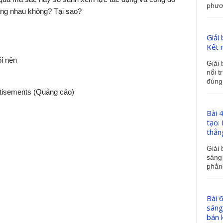
phươn
bằng nhau không? Tại sao?
Giải 
Kết n
i nên
Giải 
nối t
đúng.
tisements (Quảng cáo)
Bài 
tạo:
thẳng
Giải 
sáng 
phẳng
Bài 
sáng
bán k