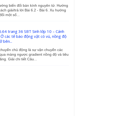
ướng biến đổi bán kính nguyên tử. Hướng
ách giải/trả lời Bài 6.2 - Bài 6. Xu hướng
đổi một số...
6
)
2
]
≈
42
,
4
m
(
J
)
}
⇒
A
1
≠
A
2
6.64 trang 36 SBT Sinh lớp 10 – Cánh
: Ở các tế bào động vật có vú, nồng độ
 bên...
chuyển chủ động là sự vận chuyển các
 qua màng ngược gradient nồng độ và tiêu
ăng. Giải chi tiết Câu...