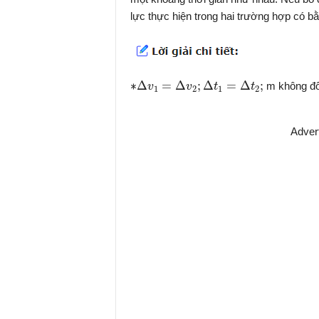
lực thực hiện trong hai trường hợp có 
∗
Δ
v
1
=
Δ
v
2
;
Δ
t
1
=
Δ
t
2
;
∗
Δ
=
Δ
;
Δ
=
Δ
;
m không đổ
v
v
t
t
1
2
1
2
Adver