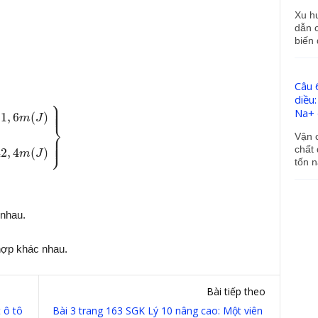
Xu h
dẫn c
biến 
=
m
2
[
(
20
3
,
6
)
2
−
(
10
3
,
6
)
2
]
≈
11
,
6
m
(
J
)
A
2
=
m
2
[
(
60
3
,
6
)
2
−
(
50
3
,
Câu 
diều
⎫
⎪

⎪

⎪

⎪
Na+ ở
11
,
6
(
)
m
J
⎬
⎪

Vận 
⎪

⎪

⎭
⎪
chất
42
,
4
(
)
m
J
tốn n
 nhau.
hợp khác nhau.
Bài tiếp theo
 ô tô
Bài 3 trang 163 SGK Lý 10 nâng cao: Một viên