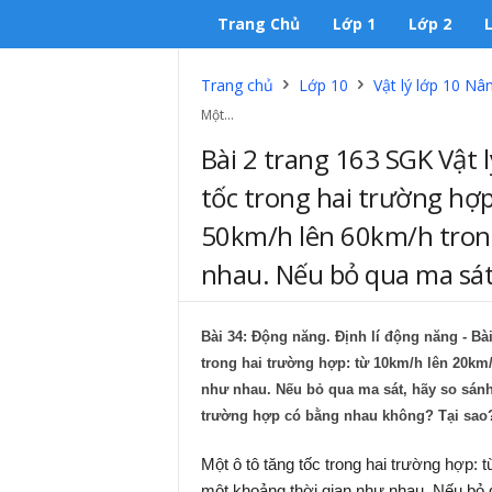
Trang Chủ
Lớp 1
Lớp 2
Trang chủ
Lớp 10
Vật lý lớp 10 Nâ
Một...
Bài 2 trang 163 SGK Vật 
tốc trong hai trường hợ
50km/h lên 60km/h tron
nhau. Nếu bỏ qua ma sát,
Bài 34: Động năng. Định lí động năng - Bài
trong hai trường hợp: từ 10km/h lên 20km
như nhau. Nếu bỏ qua ma sát, hãy so sánh
trường hợp có bằng nhau không? Tại sao
Một ô tô tăng tốc trong hai trường hợp:
một khoảng thời gian như nhau. Nếu bỏ 