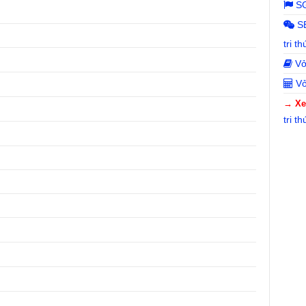
SGK
SB
tri th
Vở 
Vở 
→ Xe
tri t