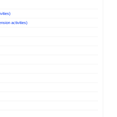
ities)
nsion activities)