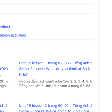
ities)
nsion activities)
Unit 19 lesson 3 trang 62, 63 - Tiếng Anh 5
LIDAY
Global Success: What do you think of Ba Na
.
Hills?
 20 Từ
Hướng dẫn cách giải/trả lời Câu 1, 2, 3, 4, 6, 6
Nghỉ
Tiếng anh lớp 5 Unit 19 lesson 3 trang 62, 63...
Anh 5
Unit 19 lesson 2 trang 60, 61 - Tiếng Anh 5
Ban
Global Success: We’re going to Ho Guom