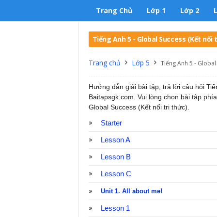
Trang Chủ
Lớp 1
Lớp 2
Tiếng Anh 5 - Global Success (Kết nối t
Trang chủ
Lớp 5
Tiếng Anh 5 - Global 
Hướng dẫn giải bài tập, trả lời câu hỏi Tiế
Baitapsgk.com. Vui lòng chọn bài tập phía
Global Success (Kết nối tri thức).
Starter
Lesson A
Lesson B
Lesson C
Unit 1. All about me!
Lesson 1