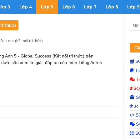
Lớp 3
Lớp 4
Lớp 5
Lớp 6
Lớp 7
Lớp 8
Lớp 9
ri thức)
Success (Kết nối tri thức)
Gi
ng Anh 5 - Global Success (Kết nối tri thức) trên
SGK
 dưới cần xem lời giải, đáp án của môn Tiếng Anh 5 -
Tiế
Ti
thức)
SG
thức
SG
SG
SGK